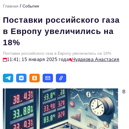
/
Главная
События
Тема номера
Поставки российского газа
HR
в Европу увеличились на
Персона номера
18%
Юридический практикум
Поставки российского газа в Европу увеличились на 18%
Стиль жизни
11:41; 15 января 2025 года
Чудакова Анастасия
Туризм
Импортозамещение
ОПК
В
Эксперты
Авторские материалы
Видео