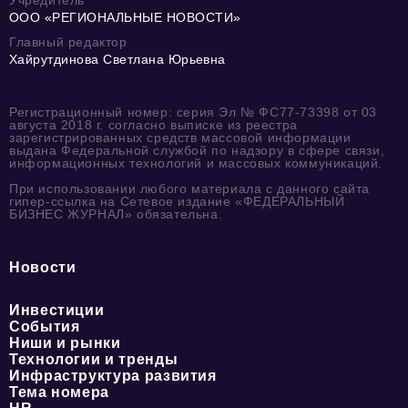
ООО «РЕГИОНАЛЬНЫЕ НОВОСТИ»
Главный редактор
Хайрутдинова Светлана Юрьевна
Регистрационный номер: серия Эл № ФС77-73398 от 03
августа 2018 г. согласно выписке из реестра
зарегистрированных средств массовой информации
выдана Федеральной службой по надзору в сфере связи,
информационных технологий и массовых коммуникаций.
При использовании любого материала с данного сайта
гипер-ссылка на Сетевое издание «ФЕДЕРАЛЬНЫЙ
БИЗНЕС ЖУРНАЛ» обязательна.
Новости
Инвестиции
События
Ниши и рынки
Технологии и тренды
Инфраструктура развития
Тема номера