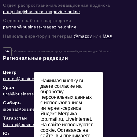
Отдел распространения/редакционная подписка
podpiska@business-magazine.online
Отдел по работе с партнерами
partner@business-magazine.online
Написать директору в телеграм
@mazov
или
MAX
16+
Сайт может содержать контент, не предназначенный для лиц младше 16-ти лет.
Региональные редакции
Центр
center@business-magazine.online
Нажимая кнопку вы
даете согласие на
Урал
обработку
ural@business-magazine.online
персональных данных
с использованием
Сибирь
интернет-сервиса
siberia@business-magazine.online
Яндекс.Метрика,
Татарстан
top.mail.ru, LiveInternet.
Kazan@business-magazine.online
На сайте используются
cookie. Оставаясь на
Юг
сайте, вы принимаете