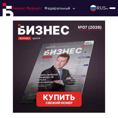
RUS
Бизнес Журнал:
Федеральный
Главная
Франчайзинг
Номера журнала
Контакты
Категории:
Инвестиции
События
Ниши и рынки
Технологии и тренды
Инфраструктура развития