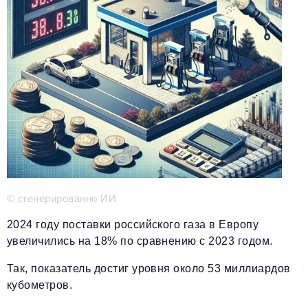
Телефон редакции:
+7 495 727-01-67
Электронные почты редакции:
Информационный отдел
info@business-magazine.online
Отдел рекламы
reklama@business-magazine.online
Отдел распространения/редакционная подписка
podpiska@business-magazine.online
Отдел по работе с партнерами
partner@business-magazine.online
© сгенерированно ИИ
2024 году поставки российского газа в Европу
увеличились на 18% по сравнению с 2023 годом.
Так, показатель достиг уровня около 53 миллиардов
кубометров.