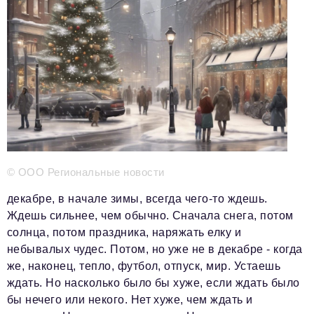
Телефон редакции:
+7 495 727-01-67
Электронные почты редакции:
Информационный отдел
info@business-magazine.online
Отдел рекламы
reklama@business-magazine.online
Отдел распространения/редакционная подписка
podpiska@business-magazine.online
Отдел по работе с партнерами
© ООО Региональные новости
partner@business-magazine.online
декабре, в начале зимы, всегда чего-то ждешь.
Ждешь сильнее, чем обычно. Сначала снега, потом
солнца, потом праздника, наряжать елку и
небывалых чудес. Потом, но уже не в декабре - когда
же, наконец, тепло, футбол, отпуск, мир. Устаешь
ждать. Но насколько было бы хуже, если ждать было
бы нечего или некого. Нет хуже, чем ждать и