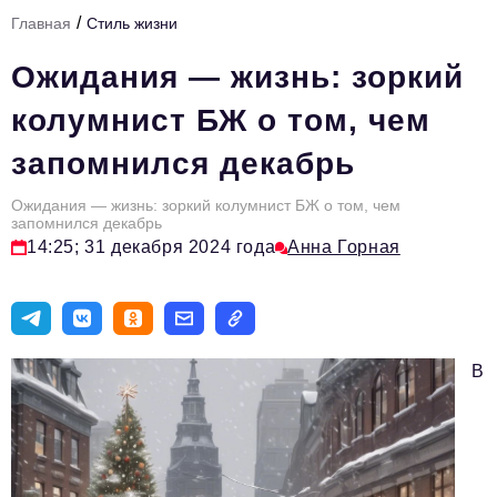
/
Главная
Стиль жизни
Тема номера
Ожидания — жизнь: зоркий
HR
колумнист БЖ о том, чем
Персона номера
запомнился декабрь
Юридический практикум
Ожидания — жизнь: зоркий колумнист БЖ о том, чем
Стиль жизни
запомнился декабрь
14:25; 31 декабря 2024 года
Анна Горная
Туризм
Импортозамещение
ОПК
В
Эксперты
Авторские материалы
Видео