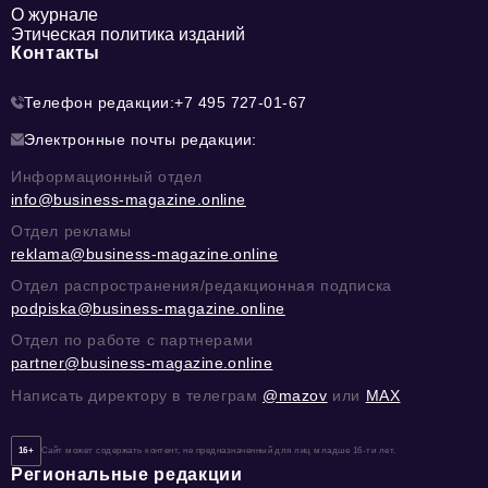
О журнале
Этическая политика изданий
Контакты
Телефон редакции:
+7 495 727-01-67
Электронные почты редакции:
Информационный отдел
info@business-magazine.online
Отдел рекламы
reklama@business-magazine.online
Отдел распространения/редакционная подписка
podpiska@business-magazine.online
Отдел по работе с партнерами
partner@business-magazine.online
Написать директору в телеграм
@mazov
или
MAX
16+
Сайт может содержать контент, не предназначенный для лиц младше 16-ти лет.
Региональные редакции