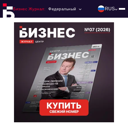
RUS
Бизнес Журнал:
Федеральный
Главная
Франчайзинг
Номера журнала
Контакты
Категории:
Инвестиции
События
Ниши и рынки
Технологии и тренды
Инфраструктура развития