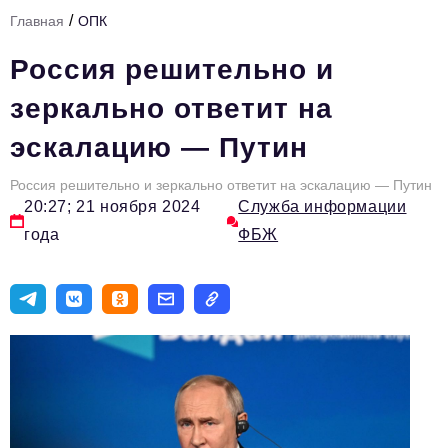
/
Главная
ОПК
Тема номера
Россия решительно и
HR
зеркально ответит на
Персона номера
эскалацию — Путин
Юридический практикум
Россия решительно и зеркально ответит на эскалацию — Путин
Стиль жизни
20:27; 21 ноября 2024
Служба информации
Туризм
года
ФБЖ
Импортозамещение
ОПК
Эксперты
Авторские материалы
Видео