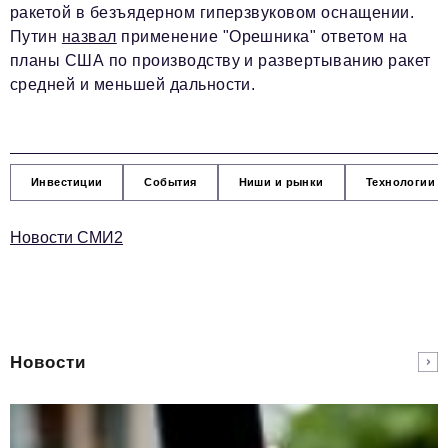
ракетой в безъядерном гиперзвуковом оснащении.
Путин
назвал
применение "Орешника" ответом на
планы США по производству и развертыванию ракет
средней и меньшей дальности.
Инвестиции
События
Ниши и рынки
Технологии и
Новости СМИ2
Новости