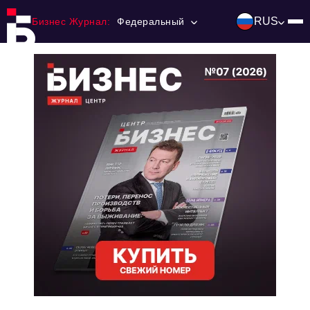
RUS
Бизнес Журнал:
Федеральный
Главная
Франчайзинг
Номера журнала
Контакты
Категории:
Инвестиции
События
Ниши и рынки
Технологии и тренды
Инфраструктура развития