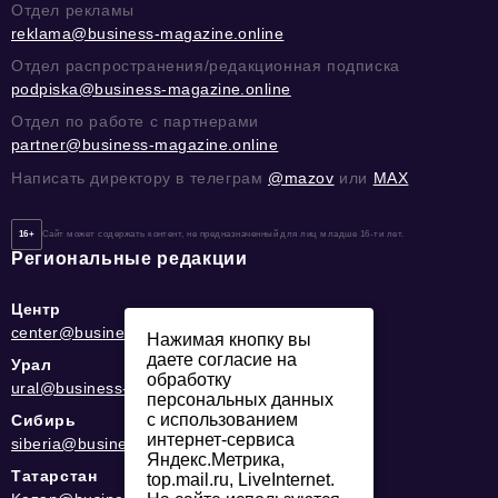
Отдел рекламы
reklama@business-magazine.online
Отдел распространения/редакционная подписка
podpiska@business-magazine.online
Отдел по работе с партнерами
partner@business-magazine.online
Написать директору в телеграм
@mazov
или
MAX
16+
Сайт может содержать контент, не предназначенный для лиц младше 16-ти лет.
Региональные редакции
Центр
center@business-magazine.online
Нажимая кнопку вы
даете согласие на
Урал
обработку
ural@business-magazine.online
персональных данных
с использованием
Сибирь
интернет-сервиса
siberia@business-magazine.online
Яндекс.Метрика,
Татарстан
top.mail.ru, LiveInternet.