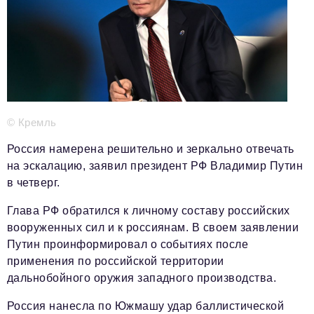
Телефон редакции:
+7 495 727-01-67
Электронные почты редакции:
Информационный отдел
info@business-magazine.online
Отдел рекламы
reklama@business-magazine.online
© Кремль
Отдел распространения/редакционная подписка
podpiska@business-magazine.online
Россия намерена решительно и зеркально отвечать
Отдел по работе с партнерами
на эскалацию, заявил президент РФ Владимир Путин
partner@business-magazine.online
в четверг.
Глава РФ обратился к личному составу российских
вооруженных сил и к россиянам. В своем заявлении
Путин проинформировал о событиях после
применения по российской территории
дальнобойного оружия западного производства.
Россия нанесла по Южмашу удар баллистической