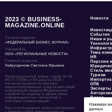
2023 © BUSINESS-
Новости
MAGAZINE.ONLINE
Инвестиц
События
Сетевое издание
Ниши и р
«ФЕДЕРАЛЬНЫЙ БИЗНЕС ЖУРНАЛ»
Технолог
Инфрастр
Учредитель
Тема ном
ООО «РЕГИОНАЛЬНЫЕ НОВОСТИ»
HR
Главный редактор
Персона 
Хайрутдинова Светлана Юрьевна
Юридичес
Стиль жи
Туризм
Регистрационный номер: серия Эл №
Импортоз
ФС77-73398 от 03 августа 2018 г.
согласно выписке из реестра
ОПК
зарегистрированных средств массовой
Эксперты
информации выдана Федеральной
Авторски
службой по надзору в сфере связи,
информационных технологий и
Видео
массовых коммуникаций.
Нажимая кно
При использовании любого материала
данных
О журнале
с данного сайта гипер-ссылка на