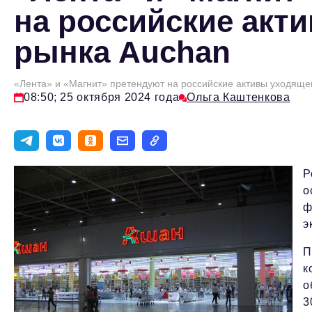
на российские акт
рынка Auchan
«Лента» и «Магнит» претендуют на российские активы уходяще
08:50; 25 октября 2024 года
Ольга Каштенкова
Р
о
ф
э
П
к
о
3