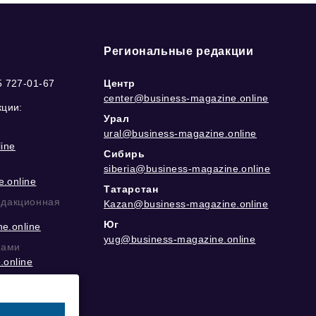
Региональные редакции
5 727-01-67
Центр
center@business-magazine.online
кции:
Урал
ural@business-magazine.online
ine
Сибирь
siberia@business-magazine.online
.online
Татарстан
едакционная
Kazan@business-magazine.online
Юг
e.online
yug@business-magazine.online
рами
.online
еграм