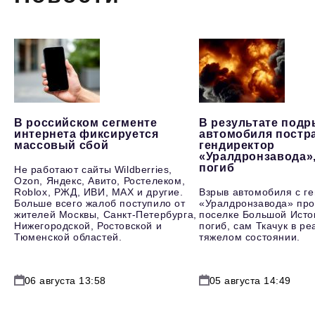
В российском сегменте
В результате под
интернета фиксируется
автомобиля постр
массовый сбой
гендиректор
«Уралдронзавода»
погиб
Не работают сайты Wildberries,
Ozon, Яндекс, Авито, Ростелеком,
Roblox, РЖД, ИВИ, MAX и другие.
Взрыв автомобиля с г
Больше всего жалоб поступило от
«Уралдронзавода» про
жителей Москвы, Санкт-Петербурга,
поселке Большой Исто
Нижегородской, Ростовской и
погиб, сам Ткачук в р
Тюменской областей.
тяжелом состоянии.
06 августа 13:58
05 августа 14:49