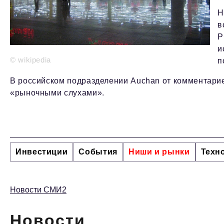
Н
в
Р
и
© wikipedia
п
В российском подразделении Auchan от комментари
«рыночными слухами».
Инвестиции
События
Ниши и рынки
Техн
Новости СМИ2
Новости