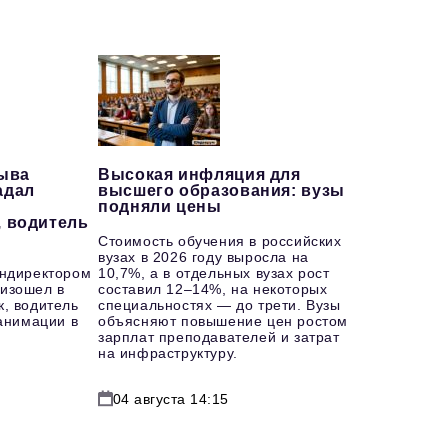
рыва
Высокая инфляция для
адал
высшего образования: вузы
подняли цены
, водитель
Стоимость обучения в российских
вузах в 2026 году выросла на
ендиректором
10,7%, а в отдельных вузах рост
изошел в
составил 12–14%, на некоторых
к, водитель
специальностях — до трети. Вузы
еанимации в
объясняют повышение цен ростом
зарплат преподавателей и затрат
на инфраструктуру.
04 августа 14:15