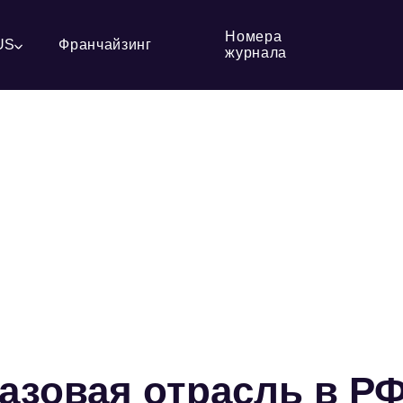
Номера
US
Франчайзинг
журнала
газовая отрасль в Р