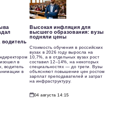
рыва
Высокая инфляция для
адал
высшего образования: вузы
подняли цены
, водитель
Стоимость обучения в российских
вузах в 2026 году выросла на
ендиректором
10,7%, а в отдельных вузах рост
изошел в
составил 12–14%, на некоторых
к, водитель
специальностях — до трети. Вузы
еанимации в
объясняют повышение цен ростом
зарплат преподавателей и затрат
на инфраструктуру.
04 августа 14:15