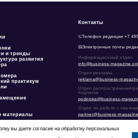
Контакты
Телефон редакции:
+7 49
ии
Электронные почты реда
ынки
ии и тренды
Информационный отдел
уктура развития
info@business-magazine.onl
ера
Отдел рекламы
номера
reklama@business-magazine
кий практикум
зни
Отдел распространения/р
подписка
амещение
podpiska@business-magazin
Отдел по работе с партне
е материалы
partner@business-magazine
Написать директору в тел
@mazov
или
MAX
пку вы даете согласие на обработку персональных
Этическая политика