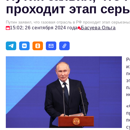
проходит этап сер
Путин заявил, что газовая отрасль в РФ проходит этап серьезн
15:02; 26 сентября 2024 года
Басуева Ольга
Р
и
п
э
п
н
«
п
п
с