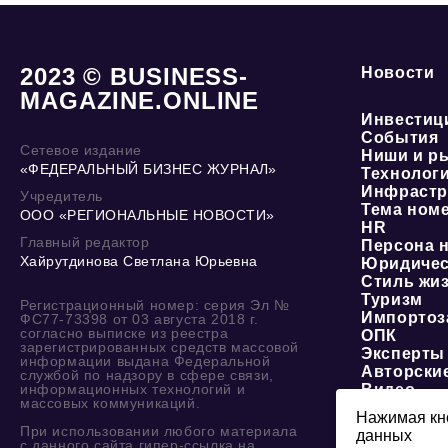
2023 © BUSINESS-
Новости
MAGAZINE.ONLINE
Инвестиц
События
Сетевое издание
Ниши и р
«ФЕДЕРАЛЬНЫЙ БИЗНЕС ЖУРНАЛ»
Технолог
Инфрастр
Учредитель
Тема ном
ООО «РЕГИОНАЛЬНЫЕ НОВОСТИ»
HR
Главный редактор
Персона 
Хайрутдинова Светлана Юрьевна
Юридичес
Стиль жи
Туризм
Регистрационный номер: серия Эл №
Импортоз
ФС77-73398 от 03 августа 2018 г.
согласно выписке из реестра
ОПК
зарегистрированных средств массовой
Эксперты
информации выдана Федеральной
Авторски
службой по надзору в сфере связи,
информационных технологий и
Видео
массовых коммуникаций.
Нажимая кно
При использовании любого материала
данных
О журнале
с данного сайта гипер-ссылка на