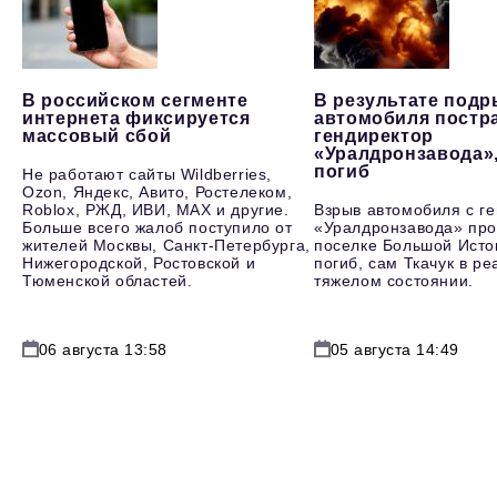
В российском сегменте
В результате под
интернета фиксируется
автомобиля постр
массовый сбой
гендиректор
«Уралдронзавода»
погиб
Не работают сайты Wildberries,
Ozon, Яндекс, Авито, Ростелеком,
Roblox, РЖД, ИВИ, MAX и другие.
Взрыв автомобиля с г
Больше всего жалоб поступило от
«Уралдронзавода» про
жителей Москвы, Санкт-Петербурга,
поселке Большой Исто
Нижегородской, Ростовской и
погиб, сам Ткачук в р
Тюменской областей.
тяжелом состоянии.
06 августа 13:58
05 августа 14:49