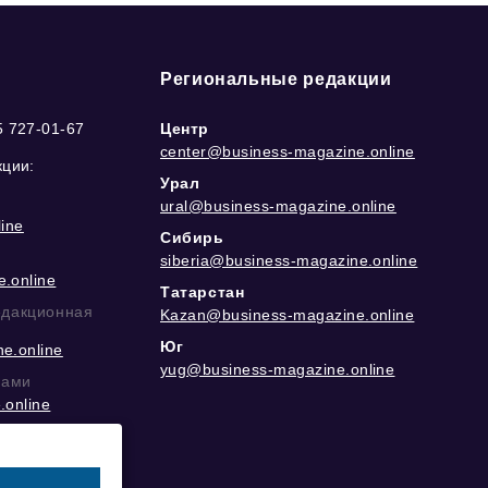
Региональные редакции
5 727-01-67
Центр
center@business-magazine.online
кции:
Урал
ural@business-magazine.online
ine
Сибирь
siberia@business-magazine.online
.online
Татарстан
едакционная
Kazan@business-magazine.online
Юг
e.online
yug@business-magazine.online
рами
.online
еграм