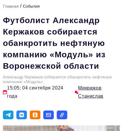
/
Главная
События
Тема номера
Футболист Александр
HR
Кержаков собирается
Персона номера
обанкротить нефтяную
Юридический практикум
компанию «Модуль» из
Стиль жизни
Воронежской области
Туризм
Импортозамещение
Александр Кержаков собирается обанкротить нефтяную
компанию «Модуль»
ОПК
15:05; 04 сентября 2024
Микрюков
года
Станислав
Эксперты
Авторские материалы
Видео