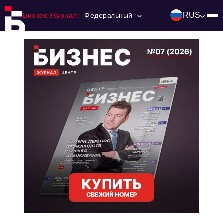
RUS
Бизнес Журнал:
Федеральный
Главная
Франчайзинг
Номера журнала
Контакты
Категории:
Инвестиции
События
Ниши и рынки
Технологии и тренды
Инфраструктура развития