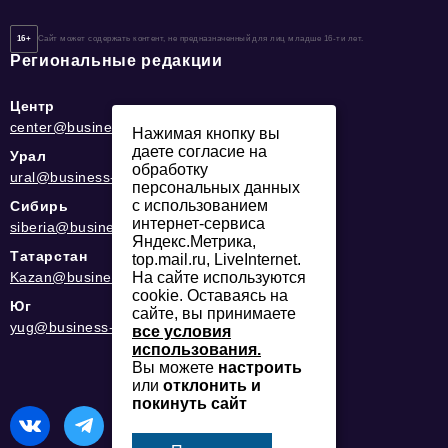
16+
Сайт может содержать контент, не предназначенный для лиц младше 16-ти лет.
Региональные редакции
Центр
center@business-magazine.online
Нажимая кнопку вы
даете согласие на
Урал
обработку
ural@business-magazine.online
персональных данных
с использованием
Сибирь
интернет-сервиса
siberia@business-magazine.online
Яндекс.Метрика,
Татарстан
top.mail.ru, LiveInternet.
На сайте используются
Kazan@business-magazine.online
cookie. Оставаясь на
Юг
сайте, вы принимаете
yug@business-magazine.online
все условия
использования.
Вы можете
настроить
или
отклонить и
покинуть сайт