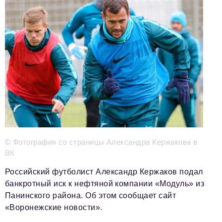
Телефон редакции:
+7 495 727-01-67
Электронные почты редакции:
Информационный отдел
info@business-magazine.online
Отдел рекламы
reklama@business-magazine.online
Отдел распространения/редакционная подписка
podpiska@business-magazine.online
Отдел по работе с партнерами
partner@business-magazine.online
© Фотография со страницы Александра Кержакова в
ВК
Российский футболист Александр Кержаков подал
банкротный иск к нефтяной компании «Модуль» из
Панинского района. Об этом сообщает сайт
«Воронежские новости».