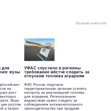
Больше новостей
 для
УФАС спустило в регионы
ния: вузы
требование жёстче следить за
отпуском топлива аграриям
 российских
ФАС России поручила
осла на
территориальным органам усилить
узах рост
контроль за реализацией топлива
некоторых
для аграриев. Региональным
рети. Вузы
ведомствам нужно следить за
 цен ростом
соблюдением антимонопольного
й и затрат
законодательства при продаже