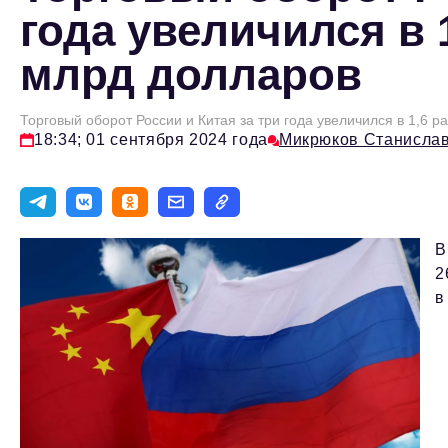
года увеличился в 1
млрд долларов
Торговый оборот России и Китая за три года увеличился в 1,6 р
18:34; 01 сентября 2024 года
Микрюков Станисла
В
2
в