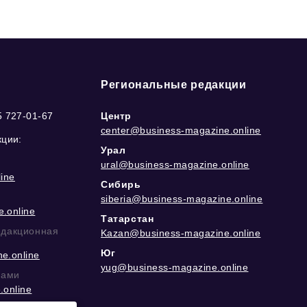
Региональные редакции
5 727-01-67
Центр
center@business-magazine.online
кции:
Урал
ural@business-magazine.online
ine
Сибирь
siberia@business-magazine.online
.online
Татарстан
едакционная
Kazan@business-magazine.online
Юг
e.online
yug@business-magazine.online
рами
.online