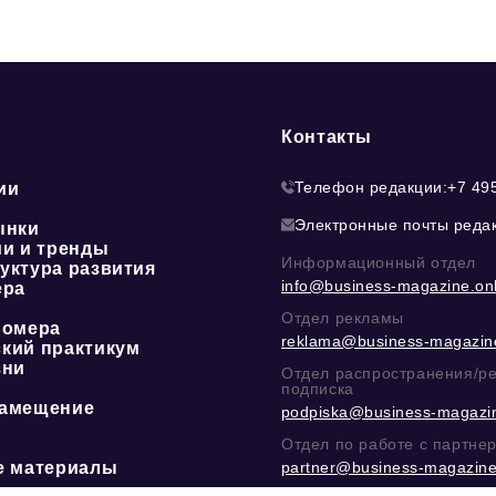
Контакты
Телефон редакции:
+7 49
ии
Электронные почты реда
ынки
ии и тренды
Информационный отдел
уктура развития
info@business-magazine.onl
ера
Отдел рекламы
номера
reklama@business-magazine
кий практикум
зни
Отдел распространения/р
подписка
амещение
podpiska@business-magazin
Отдел по работе с партне
е материалы
partner@business-magazine