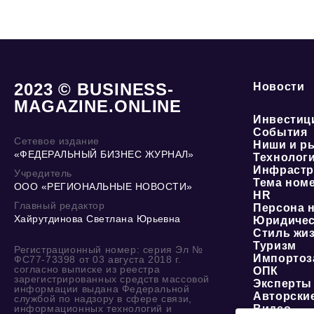
2023 © BUSINESS-
Новости
MAGAZINE.ONLINE
Инвестиц
События
Сетевое издание
Ниши и р
«ФЕДЕРАЛЬНЫЙ БИЗНЕС ЖУРНАЛ»
Технолог
Инфрастр
Учредитель
Тема ном
ООО «РЕГИОНАЛЬНЫЕ НОВОСТИ»
HR
Главный редактор
Персона 
Хайрутдинова Светлана Юрьевна
Юридичес
Стиль жи
Туризм
Регистрационный номер: серия Эл №
Импортоз
ФС77-73398 от 03 августа 2018 г.
согласно выписке из реестра
ОПК
зарегистрированных средств массовой
Эксперты
информации выдана Федеральной
Авторски
службой по надзору в сфере связи,
информационных технологий и
Видео