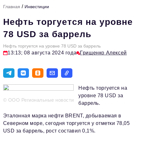
/
Главная
Инвестиции
Тема номера
Нефть торгуется на уровне
HR
78 USD за баррель
Персона номера
Нефть торгуется на уровне 78 USD за баррель
Юридический практикум
13:13; 08 августа 2024 года
Грищенко Алексей
Стиль жизни
Туризм
Импортозамещение
Нефть торгуется на
ОПК
уровне 78 USD за
© ООО Региональные новости
баррель.
Эксперты
Эталонная марка нефти BRENT, добываемая в
Авторские материалы
Северном море, сегодня торгуется у отметки 78,05
Видео
USD за баррель, рост составил 0,1%.