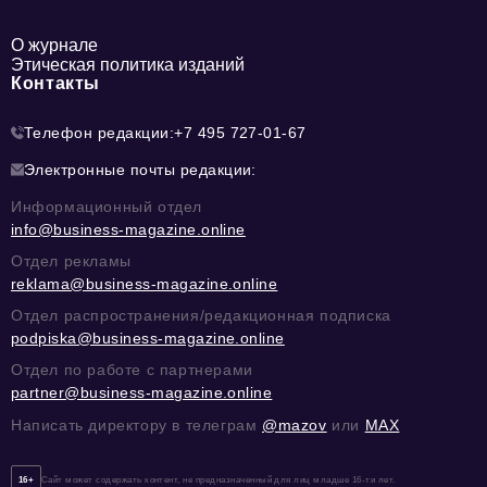
О журнале
Этическая политика изданий
Контакты
Телефон редакции:
+7 495 727-01-67
Электронные почты редакции:
Информационный отдел
info@business-magazine.online
Отдел рекламы
reklama@business-magazine.online
Отдел распространения/редакционная подписка
podpiska@business-magazine.online
Отдел по работе с партнерами
partner@business-magazine.online
Написать директору в телеграм
@mazov
или
MAX
16+
Сайт может содержать контент, не предназначенный для лиц младше 16-ти лет.