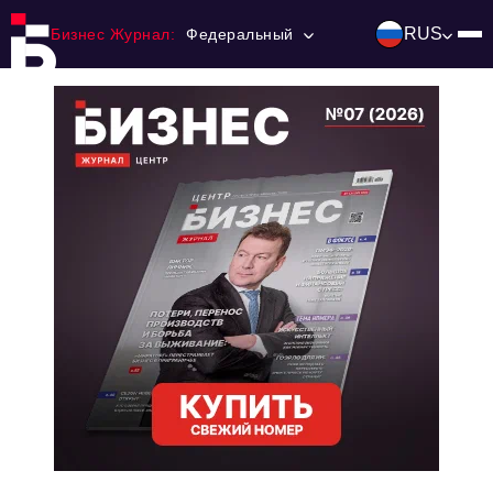
RUS
Бизнес Журнал:
Федеральный
Главная
Франчайзинг
Номера журнала
Контакты
Категории:
Инвестиции
События
Ниши и рынки
Технологии и тренды
Инфраструктура развития