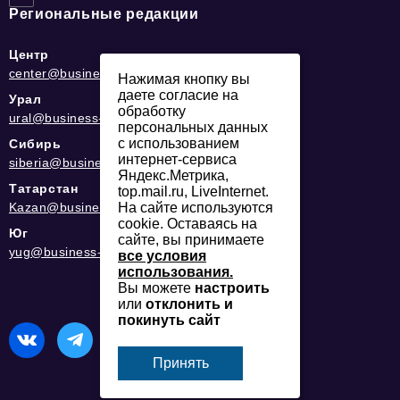
Региональные редакции
Центр
center@business-magazine.online
Нажимая кнопку вы
даете согласие на
Урал
обработку
ural@business-magazine.online
персональных данных
с использованием
Сибирь
интернет-сервиса
siberia@business-magazine.online
Яндекс.Метрика,
Татарстан
top.mail.ru, LiveInternet.
Kazan@business-magazine.online
На сайте используются
cookie. Оставаясь на
Юг
сайте, вы принимаете
yug@business-magazine.online
все условия
использования.
Вы можете
настроить
или
отклонить и
покинуть сайт
Принять