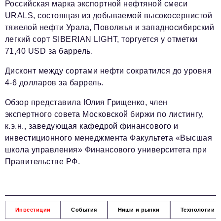
Российская марка экспортной нефтяной смеси
Телефон редакции:
+7 495 727-01-67
URALS, состоящая из добываемой высокосернистой
Электронные почты редакции:
тяжелой нефти Урала, Поволжья и западносибирский
легкий сорт SIBERIAN LIGHT, торгуется у отметки
Информационный отдел
info@business-magazine.online
71,40 USD за баррель.
Отдел рекламы
Дисконт между сортами нефти сократился до уровня
reklama@business-magazine.online
4-6 долларов за баррель.
Отдел распространения/редакционная подписка
podpiska@business-magazine.online
Обзор представила Юлия Грищенко, член
Отдел по работе с партнерами
экспертного совета Московской биржи по листингу,
partner@business-magazine.online
к.э.н., заведующая кафедрой финансового и
инвестиционного менеджмента Факультета «Высшая
школа управления» Финансового университета при
Правительстве РФ.
Инвестиции
События
Ниши и рынки
Технологии и