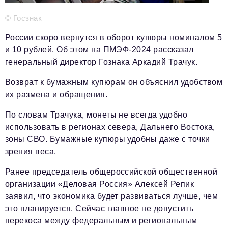
Телефон редакции:
+7 495 727-01-67
© Госзнак
Электронные почты редакции:
России скоро вернутся в оборот купюры номиналом 5
Информационный отдел
и 10 рублей. Об этом на ПМЭФ-2024 рассказал
info@business-magazine.online
генеральный директор Гознака Аркадий Трачук.
Отдел рекламы
reklama@business-magazine.online
Возврат к бумажным купюрам он объяснил удобством
Отдел распространения/редакционная подписка
их размена и обращения.
podpiska@business-magazine.online
По словам Трачука, монеты не всегда удобно
Отдел по работе с партнерами
использовать в регионах севера, Дальнего Востока,
partner@business-magazine.online
зоны СВО. Бумажные купюры удобны даже с точки
зрения веса.
Ранее председатель общероссийской общественной
организации «Деловая Россия» Алексей Репик
заявил,
что экономика будет развиваться лучше, чем
это планируется. Сейчас главное не допустить
перекоса между федеральным и региональным