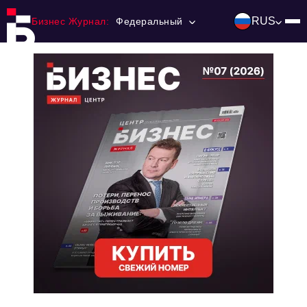
RUS
Бизнес Журнал:
Федеральный
Главная
Франчайзинг
Номера журнала
Контакты
Категории:
Инвестиции
События
Ниши и рынки
Технологии и тренды
Инфраструктура развития