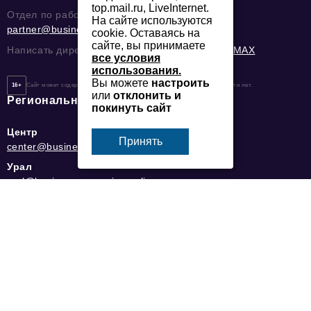
top.mail.ru, LiveInternet.
Отдел по работе с партнерами
На сайте используются
partner@business-magazine.online
cookie. Оставаясь на
сайте, вы принимаете
Написать директору в телеграм
@mazov
или
MAX
все условия
использования.
Вы можете
настроить
16+
Сайт может содержать контент, не предназначенный для лиц младше 16-ти лет.
или
отклонить и
Региональные редакции
покинуть сайт
Центр
Принять
center@business-magazine.online
Урал
ural@business-magazine.online
Сибирь
siberia@business-magazine.online
Татарстан
Kazan@business-magazine.online
Юг
yug@business-magazine.online