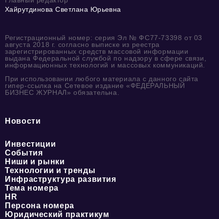
Главный редактор
Хайрутдинова Светлана Юрьевна
Регистрационный номер: серия Эл № ФС77-73398 от 03
августа 2018 г. согласно выписке из реестра
зарегистрированных средств массовой информации
выдана Федеральной службой по надзору в сфере связи,
информационных технологий и массовых коммуникаций.
При использовании любого материала с данного сайта
гипер-ссылка на Сетевое издание «ФЕДЕРАЛЬНЫЙ
БИЗНЕС ЖУРНАЛ» обязательна.
Новости
Инвестиции
События
Ниши и рынки
Технологии и тренды
Инфраструктура развития
Тема номера
HR
Персона номера
Юридический практикум