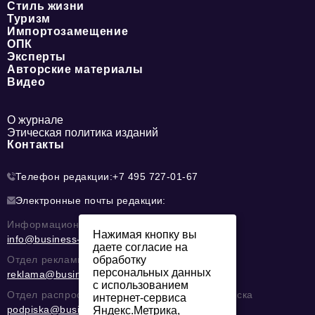
Стиль жизни
Туризм
Импортозамещение
ОПК
Эксперты
Авторские материалы
Видео
О журнале
Этическая политика изданий
Контакты
Телефон редакции:
+7 495 727-01-67
Электронные почты редакции:
Информационный отдел
Нажимая кнопку вы
info@business-magazine.online
даете согласие на
обработку
Отдел рекламы
персональных данных
reklama@business-magazine.online
с использованием
Отдел распространения/редакционная подписка
интернет-сервиса
podpiska@business-magazine.online
Яндекс.Метрика,