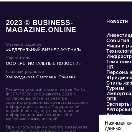
2023 © BUSINESS-
Новости
MAGAZINE.ONLINE
Инвестиц
События
Сетевое издание
Ниши и р
«ФЕДЕРАЛЬНЫЙ БИЗНЕС ЖУРНАЛ»
Технолог
Инфрастр
Учредитель
Тема ном
ООО «РЕГИОНАЛЬНЫЕ НОВОСТИ»
HR
Главный редактор
Персона 
Хайрутдинова Светлана Юрьевна
Юридичес
Стиль жи
Туризм
Регистрационный номер: серия Эл №
Импортоз
ФС77-73398 от 03 августа 2018 г.
согласно выписке из реестра
ОПК
зарегистрированных средств массовой
Эксперты
информации выдана Федеральной
Авторски
службой по надзору в сфере связи,
информационных технологий и
Видео
массовых коммуникаций.
Нажимая кно
При использовании любого материала
данных
О журнале
с данного сайта гипер-ссылка на