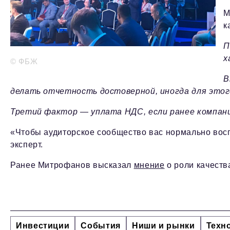
М
к
П
х
© ФБЖ
В
делать отчетность достоверной, иногда для этого
Третий фактор — уплата НДС, если ранее компан
«Чтобы аудиторское сообщество вас нормально восп
эксперт.
Ранее Митрофанов высказал
мнение
о роли качеств
Инвестиции
События
Ниши и рынки
Техн