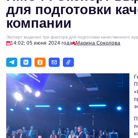
для подготовки кач
компании
Эксперт выделил три фактора для подготовки качественного ау
14:02; 05 июня 2024 года
Марина Соколова
Г
П
«
п
з
П
п
к