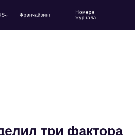
Номера
US
Франчайзинг
журнала
делил три фактора