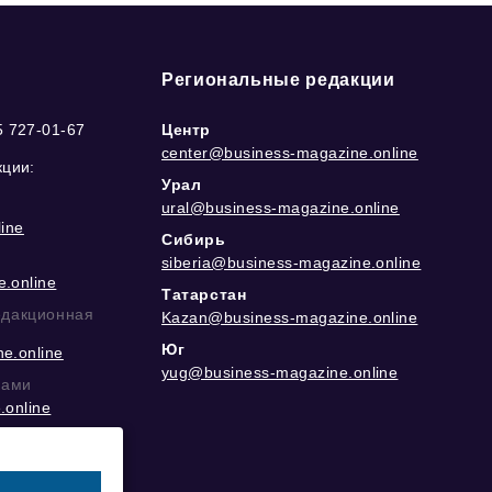
Региональные редакции
5 727-01-67
Центр
center@business-magazine.online
кции:
Урал
ural@business-magazine.online
ine
Сибирь
siberia@business-magazine.online
.online
Татарстан
едакционная
Kazan@business-magazine.online
Юг
e.online
yug@business-magazine.online
рами
.online
еграм