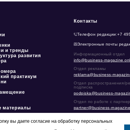
Контакты
Телефон редакции:
+7 49
ии
Электронные почты реда
ынки
ии и тренды
Информационный отдел
уктура развития
info@business-magazine.onl
ера
Отдел рекламы
номера
reklama@business-magazine
кий практикум
зни
Отдел распространения/р
подписка
амещение
podpiska@business-magazin
Отдел по работе с партне
е материалы
partner@business-magazine
Написать директору в тел
@mazov
или
MAX
пку вы даете согласие на обработку персональных
Этическая политика