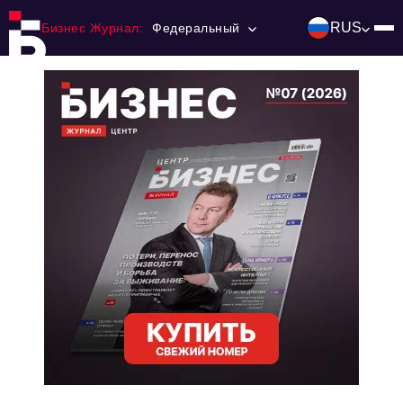
RUS
Бизнес Журнал:
Федеральный
Главная
Франчайзинг
Номера журнала
Контакты
Категории:
Инвестиции
События
Ниши и рынки
Технологии и тренды
Инфраструктура развития