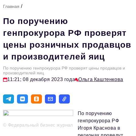
/
Главная
Тема номера
По поручению
HR
генпрокурора РФ проверят
Персона номера
цены розничных продавцов
Юридический практикум
и производителей яиц
Стиль жизни
Туризм
По поручению генпрокурора РФ проверят цены продавцов и
производителей яиц
11:21; 08 декабря 2023 года
Ольга Каштенкова
Импортозамещение
ОПК
Эксперты
По поручению
Авторские материалы
генпрокурора РФ
© Федеральный бизнес журнал
Видео
Игоря Краснова в
регионах проведут