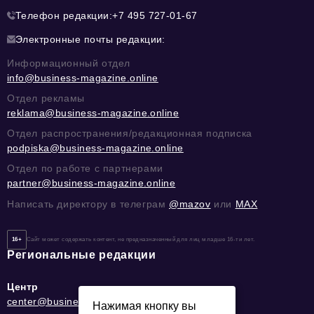
Телефон редакции:
+7 495 727-01-67
Электронные почты редакции:
Информационный отдел
info@business-magazine.online
Отдел рекламы
reklama@business-magazine.online
Отдел распространения/редакционная подписка
podpiska@business-magazine.online
Отдел по работе с партнерами
partner@business-magazine.online
Написать директору в телеграм
@mazov
или
MAX
16+
Сайт может содержать контент, не предназначенный для лиц младше 16-ти лет.
Региональные редакции
Центр
center@business-magazine.online
Нажимая кнопку вы