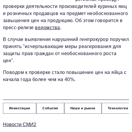
Телефон редакции:
+7 495 727-01-67
проверки деятельности производителей куриных яиц
и розничных продавцов на предмет необоснованного
Электронные почты редакции:
завышения цен на продукцию. Об этом говорится в
Информационный отдел
пресс-релизе
ведомства
.
info@business-magazine.online
Отдел рекламы
В случае выявления нарушений генпрокурор поручил
reklama@business-magazine.online
принять "исчерпывающие меры реагирования для
Отдел распространения/редакционная подписка
защиты прав граждан от необоснованного роста
podpiska@business-magazine.online
цен".
Отдел по работе с партнерами
Поводом к проверке стало повышение цен на яйца с
partner@business-magazine.online
начала года более чем на 40%.
Инвестиции
События
Ниши и рынки
Технологии и
Новости СМИ2