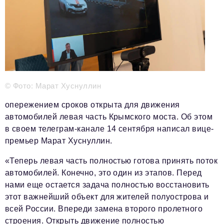
Телефон редакции:
+7 495 727-01-67
Электронные почты редакции:
Информационный отдел
info@business-magazine.online
Отдел рекламы
reklama@business-magazine.online
© Фото: Марат Хуснуллин
Отдел распространения/редакционная подписка
podpiska@business-magazine.online
опережением сроков открыта для движения
Отдел по работе с партнерами
автомобилей левая часть Крымского моста. Об этом
partner@business-magazine.online
в своем телеграм-канале 14 сентября написал вице-
премьер Марат Хуснуллин.
«Теперь левая часть полностью готова принять поток
автомобилей. Конечно, это один из этапов. Перед
нами еще остается задача полностью восстановить
этот важнейший объект для жителей полуострова и
всей России. Впереди замена второго пролетного
строения. Открыть движение полностью