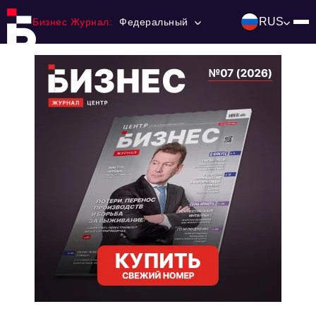
RUS
Бизнес Журнал:
Федеральный
Главная
Франчайзинг
Номера журнала
Контакты
Категории:
Инвестиции
События
Ниши и рынки
Технологии и тренды
Инфраструктура развития