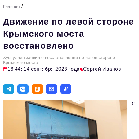
/
Главная
Тема номера
Движение по левой стороне
HR
Крымского моста
Персона номера
восстановлено
Юридический практикум
Хуснуллин заявил о восстановлении по левой стороне
Стиль жизни
Крымского моста
16:44; 14 сентября 2023 года
Сергей Иванов
Туризм
Импортозамещение
ОПК
С
Эксперты
Авторские материалы
Видео