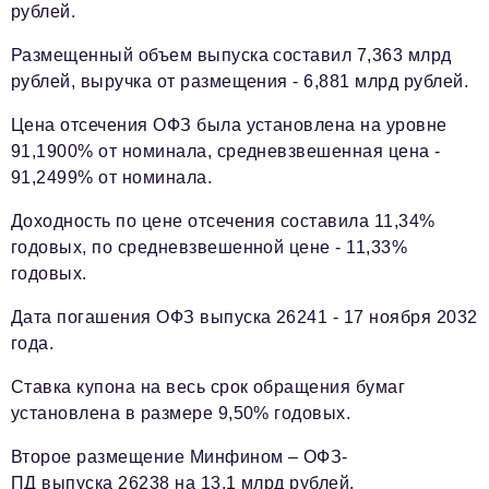
рублей.
Телефон редакции:
+7 495 727-01-67
Электронные почты редакции:
Размещенный объем выпуска составил 7,363 млрд
рублей, выручка от размещения - 6,881 млрд рублей.
Информационный отдел
info@business-magazine.online
Цена отсечения ОФЗ была установлена на уровне
Отдел рекламы
91,1900% от номинала, средневзвешенная цена -
reklama@business-magazine.online
91,2499% от номинала.
Отдел распространения/редакционная подписка
podpiska@business-magazine.online
Доходность по цене отсечения составила 11,34%
годовых, по средневзвешенной цене - 11,33%
Отдел по работе с партнерами
годовых.
partner@business-magazine.online
Дата погашения ОФЗ выпуска 26241 - 17 ноября 2032
года.
Ставка купона на весь срок обращения бумаг
установлена в размере 9,50% годовых.
Второе размещение Минфином – ОФЗ-
ПД выпуска 26238 на 13,1 млрд рублей.