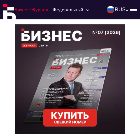
RUS
Бизнес Журнал:
Федеральный
Главная
Франчайзинг
Номера журнала
Контакты
Категории:
Инвестиции
События
Ниши и рынки
Технологии и тренды
Инфраструктура развития