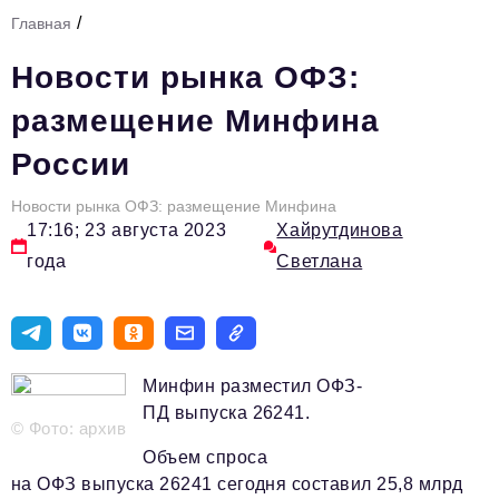
/
Главная
Тема номера
Новости рынка ОФЗ:
HR
размещение Минфина
Персона номера
России
Юридический практикум
Новости рынка ОФЗ: размещение Минфина
Стиль жизни
17:16; 23 августа 2023
Хайрутдинова
Туризм
года
Светлана
Импортозамещение
ОПК
Эксперты
Минфин разместил ОФЗ-
ПД выпуска 26241.
Авторские материалы
© Фото: архив
Объем спроса
Видео
на ОФЗ выпуска 26241 сегодня составил 25,8 млрд