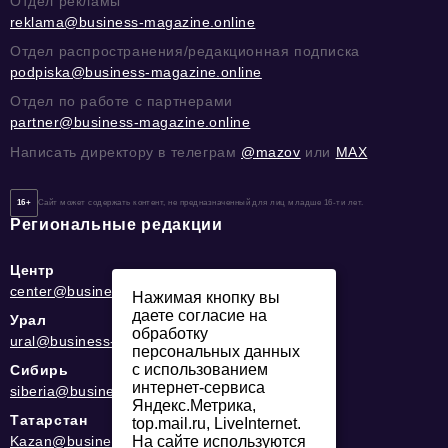
Отдел рекламы
reklama@business-magazine.online
Отдел распространения/редакционная подписка
podpiska@business-magazine.online
Отдел по работе с партнерами
partner@business-magazine.online
Написать директору в телеграм
@mazov
или
MAX
16+
Сайт может содержать контент, не предназначенный для лиц младше 16-ти лет.
Региональные редакции
Центр
center@business-magazine.online
Нажимая кнопку вы
даете согласие на
Урал
обработку
ural@business-magazine.online
персональных данных
с использованием
Сибирь
интернет-сервиса
siberia@business-magazine.online
Яндекс.Метрика,
Татарстан
top.mail.ru, LiveInternet.
Kazan@business-magazine.online
На сайте используются