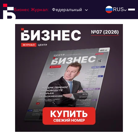
RUS
Бизнес Журнал:
Федеральный
Главная
Франчайзинг
Номера журнала
Контакты
Категории:
Инвестиции
События
Ниши и рынки
Технологии и тренды
Инфраструктура развития