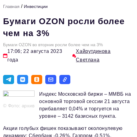
/
Главная
Инвестиции
Тема номера
Бумаги OZON росли более
HR
чем на 3%
Персона номера
Бумаги OZON во вторник росли более чем на 3%
Юридический практикум
17:06; 22 августа 2023
Хайрутдинова
Стиль жизни
года
Светлана
Туризм
Импортозамещение
ОПК
Индекс Московской биржи – ММВБ на
основной торговой сессии 21 августа
Эксперты
© Фото: архив
прибавляет 0,04% и торгуется на
Авторские материалы
уровне – 3142 базисных пункта.
Видео
Акции голубых фишек показывают околонулевую
динамику: Сбербанк -0,26%, Газпром -0,51%.