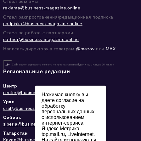
Отдел рекламы
reklama@business-magazine.online
Отдел распространения/редакционная подписка
podpiska@business-magazine.online
Отдел по работе с партнерами
partner@business-magazine.online
Написать директору в телеграм
@mazov
или
MAX
16+
Сайт может содержать контент, не предназначенный для лиц младше 16-ти лет.
Региональные редакции
Центр
center@business-magazine.online
Нажимая кнопку вы
даете согласие на
Урал
обработку
ural@business-magazine.online
персональных данных
с использованием
Сибирь
интернет-сервиса
siberia@business-magazine.online
Яндекс.Метрика,
Татарстан
top.mail.ru, LiveInternet.
Kazan@business-magazine.online
На сайте используются