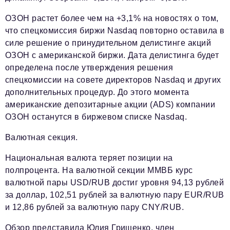
Телефон редакции:
+7 495 727-01-67
ОЗОН растет более чем на +3,1% на новостях о том,
Электронные почты редакции:
что спецкомиссия биржи Nasdaq повторно оставила в
Информационный отдел
силе решение о принудительном делистинге акций
info@business-magazine.online
ОЗОН с американской биржи. Дата делистинга будет
Отдел рекламы
определена после утверждения решения
reklama@business-magazine.online
спецкомиссии на совете директоров Nasdaq и других
дополнительных процедур. До этого момента
Отдел распространения/редакционная подписка
podpiska@business-magazine.online
американские депозитарные акции (ADS) компании
ОЗОН останутся в биржевом списке Nasdaq.
Отдел по работе с партнерами
partner@business-magazine.online
Валютная секция.
Национальная валюта теряет позиции на
полпроцента. На валютной секции ММВБ курс
валютной пары USD/RUB достиг уровня 94,13 рублей
за доллар, 102,51 рублей за валютную пару EUR/RUB
и 12,86 рублей за валютную пару CNY/RUB.
Обзор представила Юлия Грищенко, член