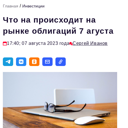
/
Главная
Инвестиции
Тема номера
Что на происходит на
HR
рынке облигаций 7 агуста
Персона номера
Юридический практикум
17:40; 07 августа 2023 года
Сергей Иванов
Стиль жизни
Туризм
Импортозамещение
ОПК
Эксперты
Авторские материалы
Видео