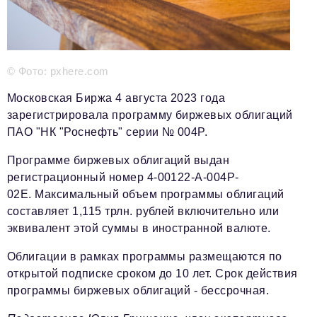
Телефон редакции:
+7 495 727-01-67
Электронные почты редакции:
Информационный отдел
© Фото: pxhere.com
info@business-magazine.online
Отдел рекламы
Московская Биржа 4 августа 2023 года
reklama@business-magazine.online
зарегистрировала программу биржевых облигаций
Отдел распространения/редакционная подписка
ПАО "НК "Роснефть" серии № 004P.
podpiska@business-magazine.online
Программе биржевых облигаций выдан
Отдел по работе с партнерами
регистрационный номер 4-00122-A-004P-
partner@business-magazine.online
02E. Максимальный объем программы облигаций
составляет 1,115 трлн. рублей включительно или
эквивалент этой суммы в иностранной валюте.
Облигации в рамках программы размещаются по
открытой подписке сроком до 10 лет. Срок действия
программы биржевых облигаций - бессрочная.