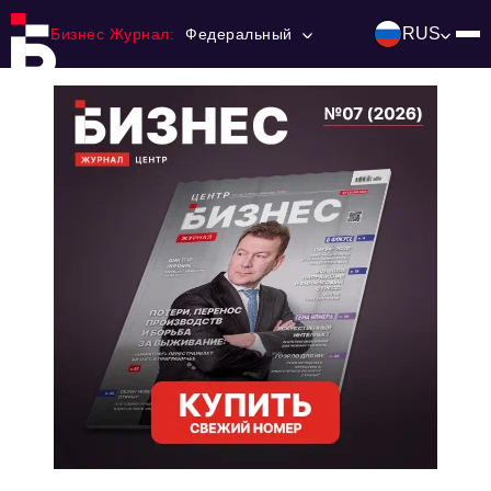
RUS
Бизнес Журнал:
Федеральный
Главная
Франчайзинг
Номера журнала
Контакты
Категории:
Инвестиции
События
Ниши и рынки
Технологии и тренды
Инфраструктура развития