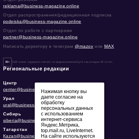
reklama@business-magazine.online
Отдел распространения/редакционная подписка
podpiska@business-magazine.online
Отдел по работе с партнерами
partner@business-magazine.online
Написать директору в телеграм
@mazov
или
MAX
16+
Сайт может содержать контент, не предназначенный для лиц младше 16-ти лет.
Региональные редакции
Центр
center@business-magazine.online
Нажимая кнопку вы
даете согласие на
Урал
обработку
ural@business-magazine.online
персональных данных
с использованием
Сибирь
интернет-сервиса
siberia@business-magazine.online
Яндекс.Метрика,
Татарстан
top.mail.ru, LiveInternet.
Kazan@business-magazine.online
На сайте используются