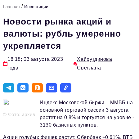
/
Главная
Инвестиции
Тема номера
Новости рынка акций и
HR
валюты: рубль умеренно
Персона номера
укрепляется
Юридический практикум
Стиль жизни
16:18; 03 августа 2023
Хайрутдинова
года
Светлана
Туризм
Импортозамещение
ОПК
Индекс Московской биржи – ММВБ на
Эксперты
основной торговой сессии 3 августа
© Фото: архив
Авторские материалы
растет на 0,8% и торгуется на уровне -
3130 базисных пунктов.
Видео
Акции голубых фишек растут: Сбербанк +0,61%, ВТБ