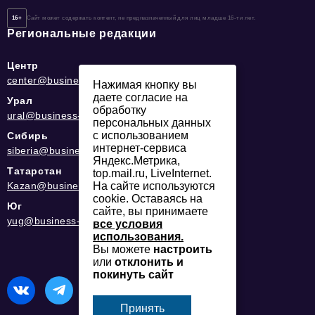
16+
Сайт может содержать контент, не предназначенный для лиц младше 16-ти лет.
Региональные редакции
Центр
center@business-magazine.online
Нажимая кнопку вы
даете согласие на
Урал
обработку
ural@business-magazine.online
персональных данных
с использованием
Сибирь
интернет-сервиса
siberia@business-magazine.online
Яндекс.Метрика,
Татарстан
top.mail.ru, LiveInternet.
Kazan@business-magazine.online
На сайте используются
cookie. Оставаясь на
Юг
сайте, вы принимаете
yug@business-magazine.online
все условия
использования.
Вы можете
настроить
или
отклонить и
покинуть сайт
Принять