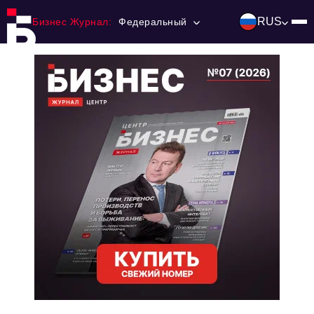
RUS
Бизнес Журнал:
Федеральный
Главная
Франчайзинг
Номера журнала
Контакты
Категории:
Инвестиции
События
Ниши и рынки
Технологии и тренды
Инфраструктура развития