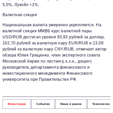
Телефон редакции:
+7 495 727-01-67
5,5%, Лукойл +1%.
Электронные почты редакции:
Валютная секция
Информационный отдел
Национальная валюта умеренно укрепляется. На
info@business-magazine.online
валютной секции ММВБ курс валютной пары
Отдел рекламы
USD/RUB достигал уровня 93,93 рублей за доллар,
reklama@business-magazine.online
102,70 рублей за валютную пару EUR/RUB и 13,09
Отдел распространения/редакционная подписка
рублей за валютную пару CNY/RUB, отмечает автор
podpiska@business-magazine.online
обзора Юлия Грищенко, член экспертного совета
Отдел по работе с партнерами
Московской биржи по листингу, к.э.н., доцент,
partner@business-magazine.online
руководитель департамента финансового и
инвестиционного менеджмента Финансового
университета при Правительстве РФ.
Инвестиции
События
Ниши и рынки
Технологии и