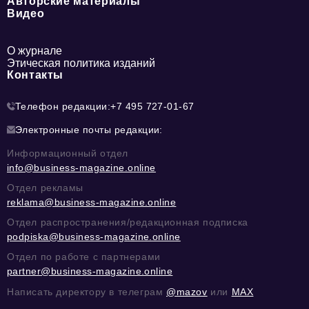
Авторские материалы
Видео
О журнале
Этическая политика изданий
Контакты
Телефон редакции:
+7 495 727-01-67
Электронные почты редакции:
Информационный отдел
info@business-magazine.online
Отдел рекламы
reklama@business-magazine.online
Отдел распространения/редакционная подписка
podpiska@business-magazine.online
Отдел по работе с партнерами
partner@business-magazine.online
Написать директору в телеграм
@mazov
или
MAX