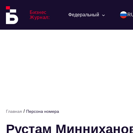
Бизнес
Федеральный
R
Журнал:
/
Главная
Персона номера
Рустам Миннихано