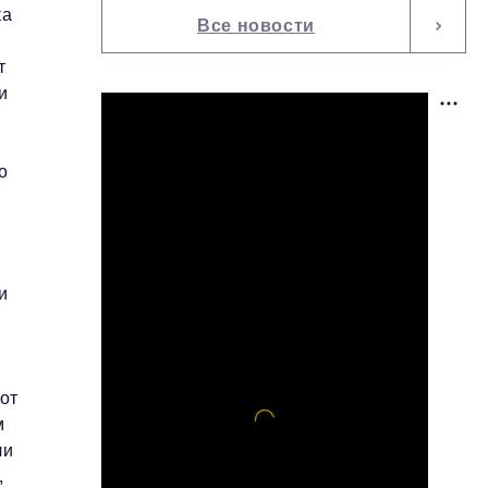
ка
Все новости
т
и
о
и
от
м
ли
,