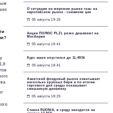
ным
О ситуации на мировом рынке газа: на
чших
европейском рынке - снижение цен
05 августа 19:25
ти
Акции ПОЛЮС PLZL резко дешевеют на
Мосбирже
ачи?
05 августа 18:41
Курс юаня опустился до 11,4936
у
1,8
05 августа 18:41
ётов
ного
Азиатский фондовый рынок охватывает
тва.
несколько крупных бирж и по итогам
торгового дня среды показывает
смешанную динамику
ет
05 августа 18:25
кого
Ставка RUONIA, в среду находится на