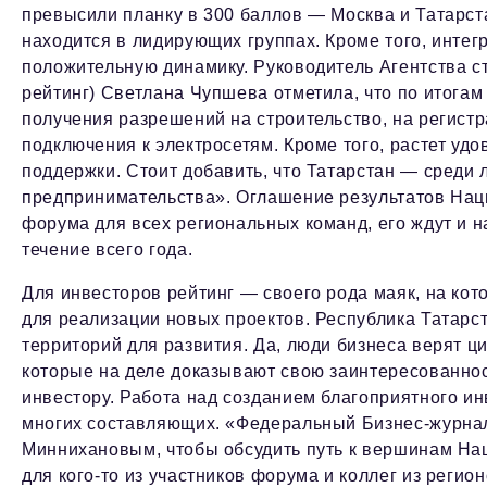
превысили планку в 300 баллов — Москва и Татарста
находится в лидирующих группах. Кроме того, интег
положительную динамику. Руководитель Агентства ст
рейтинг) Светлана Чупшева отметила, что по итогам
получения разрешений на строительство, на регист
подключения к электросетям. Кроме того, растет уд
поддержки. Стоит добавить, что Татарстан — среди
предпринимательства». Оглашение результатов Нац
форума для всех региональных команд, его ждут и 
течение всего года.
Для инвесторов рейтинг — своего рода маяк, на ко
для реализации новых проектов. Республика Татарс
территорий для развития. Да, люди бизнеса верят 
которые на деле доказывают свою заинтересованно
инвестору. Работа над созданием благоприятного ин
многих составляющих. «Федеральный Бизнес-журнал
Миннихановым, чтобы обсудить путь к вершинам Нац
для кого-то из участников форума и коллег из реги