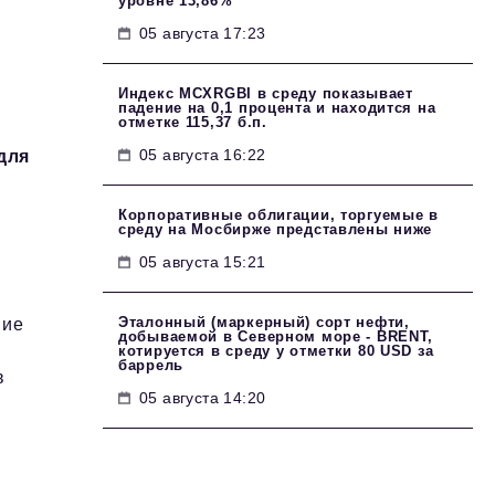
уровне 13,86%
05 августа 17:23
Индекс MCXRGBI в среду показывает
падение на 0,1 процента и находится на
отметке 115,37 б.п.
05 августа 16:22
для
Корпоративные облигации, торгуемые в
среду на Мосбирже представлены ниже
,
05 августа 15:21
Эталонный (маркерный) сорт нефти,
ние
добываемой в Северном море - BRENT,
котируется в среду у отметки 80 USD за
баррель
в
05 августа 14:20