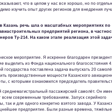
казывают, что в целом у нас все хорошо, но по отдель
димо изучить опыт других регионов для внедрения лу
в Казань речь шла о масштабных мероприятиях по
виастроительных предприятий региона, в частнос
еров Ту-214. На каком этапе реализация этой зад
ическое мероприятие. Я искренне благодарен президент
е выделить из Фонда национального благосостояния 4
ой государства поставлена задача выпускать 20 самол
ичить производственные мощности Казанского авиацион
ты, с которыми ознакомился председатель правительс
й среднемагистральный пассажирский самолёт. Он име
ет всем современным требованиям. Запуск серийного
, так и для одного конкретно взятого завода. У Казанс
мощнейшее предприятие. Были разные времена, тяжёлые