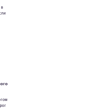
 в
сли
ного
огом
рог