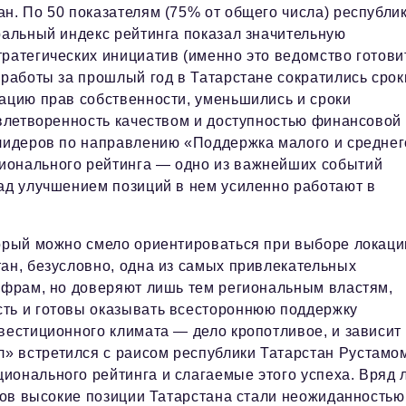
н. По 50 показателям (75% от общего числа) республи
ральный индекс рейтинга показал значительную
ратегических инициатив (именно это ведомство готови
 работы за прошлый год в Татарстане сократились срок
рацию прав собственности, уменьшились и сроки
овлетворенность качеством и доступностью финансовой
 лидеров по направлению «Поддержка малого и среднег
ионального рейтинга — одно из важнейших событий
над улучшением позиций в нем усиленно работают в
торый можно смело ориентироваться при выборе локаци
тан, безусловно, одна из самых привлекательных
цифрам, но доверяют лишь тем региональным властям,
сть и готовы оказывать всестороннюю поддержку
вестиционного климата — дело кропотливое, и зависит 
» встретился с раисом республики Татарстан Рустамо
ионального рейтинга и слагаемые этого успеха. Вряд 
онов высокие позиции Татарстана стали неожиданностью