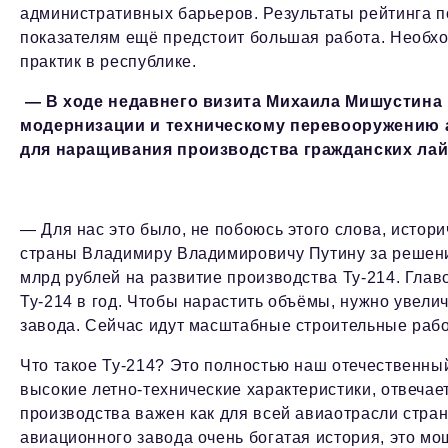
административных барьеров. Результаты рейтинга по
показателям ещё предстоит большая работа. Необхо
практик в республике.
— В ходе недавнего визита Михаила Мишустина 
модернизации и техническому перевооружению а
для наращивания производства гражданских лайн
— Для нас это было, не побоюсь этого слова, истор
страны Владимиру Владимировичу Путину за решени
млрд рублей на развитие производства Ту-214. Глав
Ту-214 в год. Чтобы нарастить объёмы, нужно увел
завода. Сейчас идут масштабные строительные рабо
Что такое Ту-214? Это полностью наш отечественны
высокие летно-технические характеристики, отвеча
производства важен как для всей авиаотрасли страны
авиационного завода очень богатая история, это 