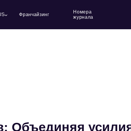
Номера
US
Франчайзинг
журнала
в: Объединяя усили