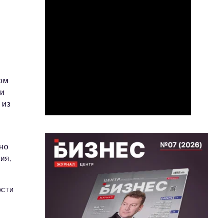
с
ом
ми
 из
но
ия,
ости