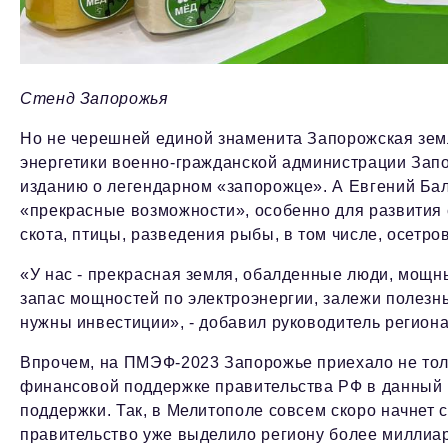
Стенд Запорожья
Но не черешней единой знаменита Запорожская зем
энергетики военно-гражданской администрации Зап
изданию о легендарном «запорожце». А Евгений Бали
«прекрасные возможности», особенно для развития 
скота, птицы, разведения рыбы, в том числе, осетро
«У нас - прекрасная земля, обалденные люди, мощ
запас мощностей по электроэнергии, залежи полезн
нужны инвестиции», - добавил руководитель регион
Впрочем, на ПМЭФ-2023 Запорожье приехало не тол
финансовой поддержке правительства РФ в данный 
поддержки. Так, в Мелитополе совсем скоро начнет
правительство уже выделило региону более миллиа