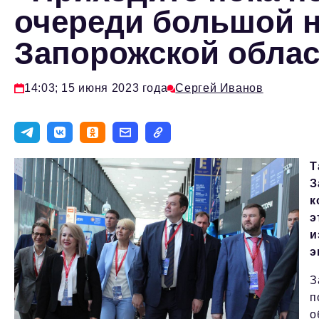
очереди большой н
Запорожской обла
14:03; 15 июня 2023 года
Сергей Иванов
Т
З
к
э
и
э
З
п
о