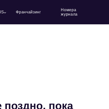
Номера
US
Франчайзинг
журнала
 поздно, пока