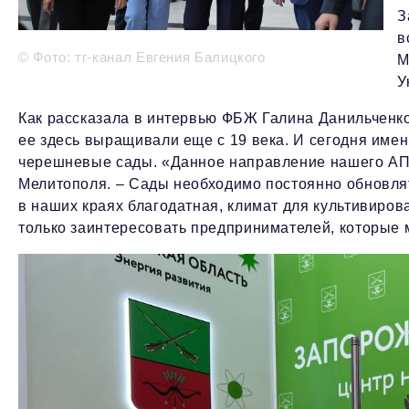
З
в
© Фото: тг-канал Евгения Балицкого
М
У
Как рассказала в интервью ФБЖ Галина Данильченко
ее здесь выращивали еще с 19 века. И сегодня им
черешневые сады. «Данное направление нашего АПК
Мелитополя. – Сады необходимо постоянно обновлят
в наших краях благодатная, климат для культивиро
только заинтересовать предпринимателей, которые 