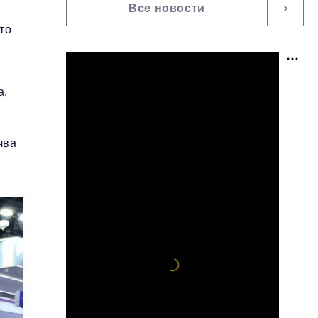
Все новости
то
а,
чва