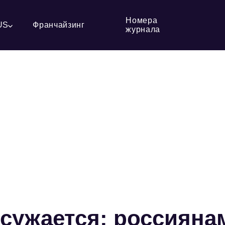
Номера
US
Франчайзинг
журнала
сужается: россияна