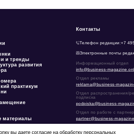
Контакты
Телефон редакции:
+7 49
ии
Электронные почты реда
ынки
ии и тренды
Информационный отдел
уктура развития
info@business-magazine.onl
ера
Отдел рекламы
номера
reklama@business-magazine
кий практикум
зни
Отдел распространения/р
подписка
амещение
podpiska@business-magazin
Отдел по работе с партне
е материалы
partner@business-magazine
Написать директору в тел
@mazov
или
MAX
пку вы даете согласие на обработку персональных