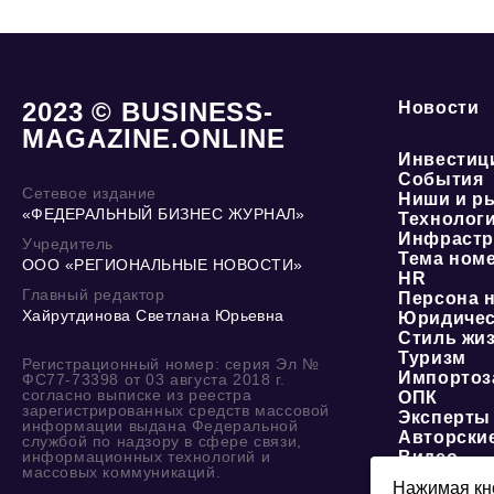
2023 © BUSINESS-
Новости
MAGAZINE.ONLINE
Инвестиц
События
Сетевое издание
Ниши и р
«ФЕДЕРАЛЬНЫЙ БИЗНЕС ЖУРНАЛ»
Технолог
Инфрастр
Учредитель
Тема ном
ООО «РЕГИОНАЛЬНЫЕ НОВОСТИ»
HR
Главный редактор
Персона 
Хайрутдинова Светлана Юрьевна
Юридичес
Стиль жи
Туризм
Регистрационный номер: серия Эл №
Импортоз
ФС77-73398 от 03 августа 2018 г.
согласно выписке из реестра
ОПК
зарегистрированных средств массовой
Эксперты
информации выдана Федеральной
Авторски
службой по надзору в сфере связи,
информационных технологий и
Видео
массовых коммуникаций.
Нажимая кно