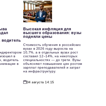
рыва
Высокая инфляция для
адал
высшего образования: вузы
подняли цены
, водитель
Стоимость обучения в российских
вузах в 2026 году выросла на
ендиректором
10,7%, а в отдельных вузах рост
изошел в
составил 12–14%, на некоторых
к, водитель
специальностях — до трети. Вузы
еанимации в
объясняют повышение цен ростом
зарплат преподавателей и затрат
на инфраструктуру.
04 августа 14:15