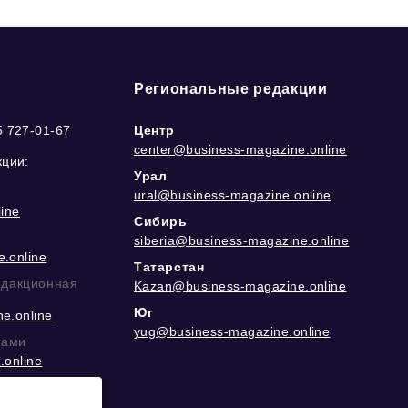
Региональные редакции
5 727-01-67
Центр
center@business-magazine.online
кции:
Урал
ural@business-magazine.online
ine
Сибирь
siberia@business-magazine.online
.online
Татарстан
едакционная
Kazan@business-magazine.online
Юг
e.online
yug@business-magazine.online
рами
.online
еграм