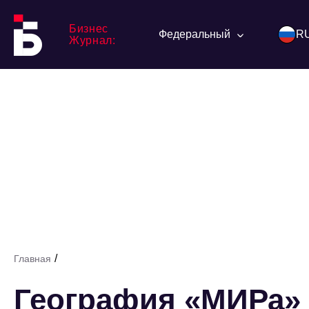
Бизнес
Федеральный
R
Журнал:
/
Главная
География «МИРа» 