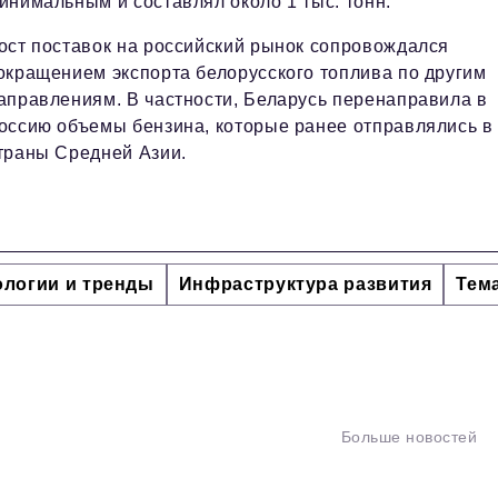
инимальным и составлял около 1 тыс. тонн.
ост поставок на российский рынок сопровождался
окращением экспорта белорусского топлива по другим
аправлениям. В частности, Беларусь перенаправила в
оссию объемы бензина, которые ранее отправлялись в
траны Средней Азии.
ологии и тренды
Инфраструктура развития
Тем
Больше новостей