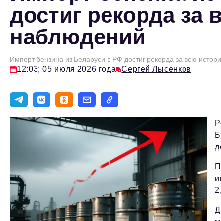
достиг рекорда за
наблюдений
Импорт бензина из Беларуси в РФ достиг рекорда за всю исто
12:03; 05 июля 2026 года
Сергей Лысенков
Р
Б
д
П
и
2
Д