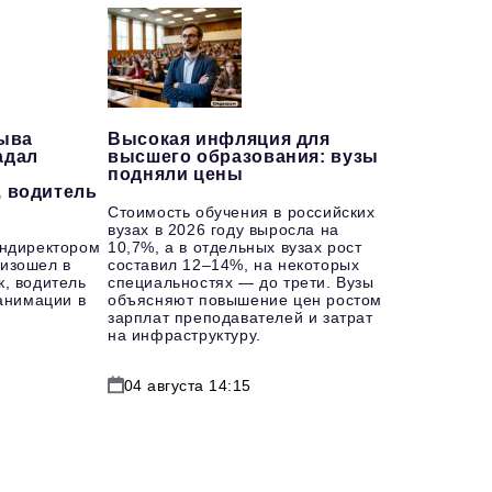
рыва
Высокая инфляция для
адал
высшего образования: вузы
подняли цены
, водитель
Стоимость обучения в российских
вузах в 2026 году выросла на
ендиректором
10,7%, а в отдельных вузах рост
изошел в
составил 12–14%, на некоторых
к, водитель
специальностях — до трети. Вузы
еанимации в
объясняют повышение цен ростом
зарплат преподавателей и затрат
на инфраструктуру.
04 августа 14:15