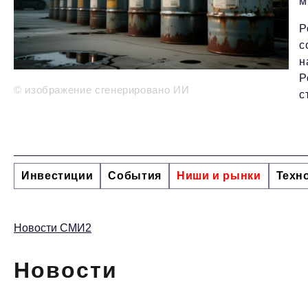
м
Р
с
н
Р
© изображение сгенерировано ИИ
с
Инвестиции
События
Ниши и рынки
Техн
Новости СМИ2
Новости