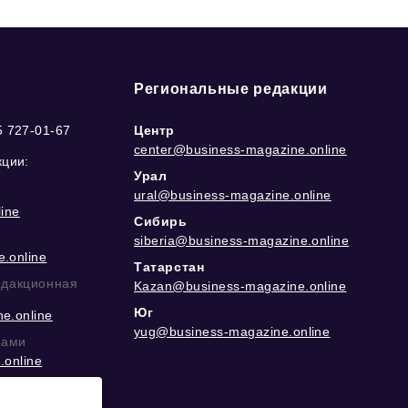
Региональные редакции
5 727-01-67
Центр
center@business-magazine.online
кции:
Урал
ural@business-magazine.online
ine
Сибирь
siberia@business-magazine.online
.online
Татарстан
едакционная
Kazan@business-magazine.online
Юг
e.online
yug@business-magazine.online
рами
.online
еграм