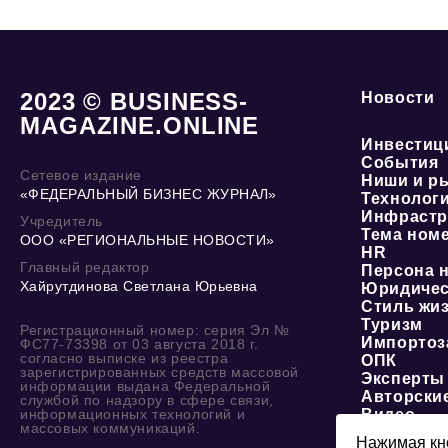
2023 © BUSINESS-
Новости
MAGAZINE.ONLINE
Инвестиц
События
Сетевое издание
Ниши и р
«ФЕДЕРАЛЬНЫЙ БИЗНЕС ЖУРНАЛ»
Технолог
Инфрастр
Учредитель
Тема ном
ООО «РЕГИОНАЛЬНЫЕ НОВОСТИ»
HR
Главный редактор
Персона 
Хайрутдинова Светлана Юрьевна
Юридичес
Стиль жи
Туризм
Регистрационный номер: серия Эл №
Импортоз
ФС77-73398 от 03 августа 2018 г.
согласно выписке из реестра
ОПК
зарегистрированных средств массовой
Эксперты
информации выдана Федеральной
Авторски
службой по надзору в сфере связи,
информационных технологий и
Видео
массовых коммуникаций.
Нажимая кно