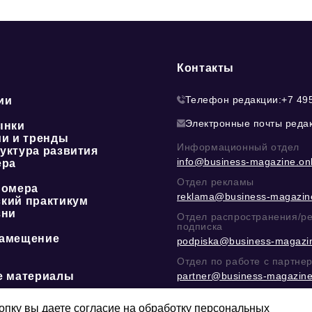
Контакты
Телефон редакции:
+7 49
ии
Электронные почты реда
ынки
ии и тренды
Информационный отдел
уктура развития
info@business-magazine.onl
ера
Отдел рекламы
номера
reklama@business-magazine
кий практикум
зни
Отдел распространения/р
подписка
амещение
podpiska@business-magazin
Отдел по работе с партне
е материалы
partner@business-magazine
Написать директору в тел
@mazov
или
MAX
пку вы даете согласие на обработку персональных