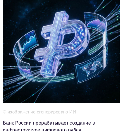
Телефон редакции:
+7 495 727-01-67
Электронные почты редакции:
Информационный отдел
info@business-magazine.online
Отдел рекламы
reklama@business-magazine.online
Отдел распространения/редакционная подписка
podpiska@business-magazine.online
Отдел по работе с партнерами
partner@business-magazine.online
© изображение сгенерировано ИИ
Банк России прорабатывает создание в
инфраструктуре цифрового рубля