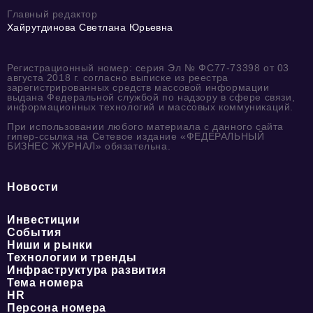
Главный редактор
Хайрутдинова Светлана Юрьевна
Регистрационный номер: серия Эл № ФС77-73398 от 03
августа 2018 г. согласно выписке из реестра
зарегистрированных средств массовой информации
выдана Федеральной службой по надзору в сфере связи,
информационных технологий и массовых коммуникаций.
При использовании любого материала с данного сайта
гипер-ссылка на Сетевое издание «ФЕДЕРАЛЬНЫЙ
БИЗНЕС ЖУРНАЛ» обязательна.
Новости
Инвестиции
События
Ниши и рынки
Технологии и тренды
Инфраструктура развития
Тема номера
HR
Персона номера