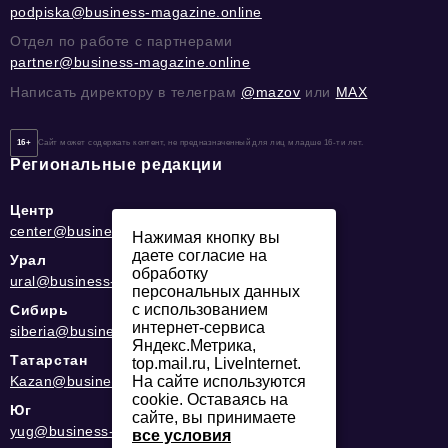
podpiska@business-magazine.online
Отдел по работе с партнерами
partner@business-magazine.online
Написать директору в телеграм
@mazov
или
MAX
16+
Сайт может содержать контент, не предназначенный для лиц младше 16-ти лет.
Региональные редакции
Центр
center@business-magazine.online
Нажимая кнопку вы
даете согласие на
Урал
обработку
ural@business-magazine.online
персональных данных
с использованием
Сибирь
интернет-сервиса
siberia@business-magazine.online
Яндекс.Метрика,
Татарстан
top.mail.ru, LiveInternet.
Kazan@business-magazine.online
На сайте используются
cookie. Оставаясь на
Юг
сайте, вы принимаете
yug@business-magazine.online
все условия