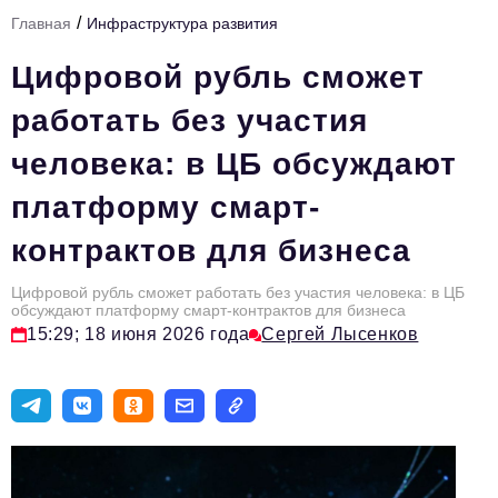
/
Главная
Инфраструктура развития
Тема номера
Цифровой рубль сможет
HR
работать без участия
Персона номера
человека: в ЦБ обсуждают
Юридический практикум
платформу смарт-
Стиль жизни
контрактов для бизнеса
Туризм
Импортозамещение
Цифровой рубль сможет работать без участия человека: в ЦБ
обсуждают платформу смарт-контрактов для бизнеса
ОПК
15:29; 18 июня 2026 года
Сергей Лысенков
Эксперты
Авторские материалы
Видео