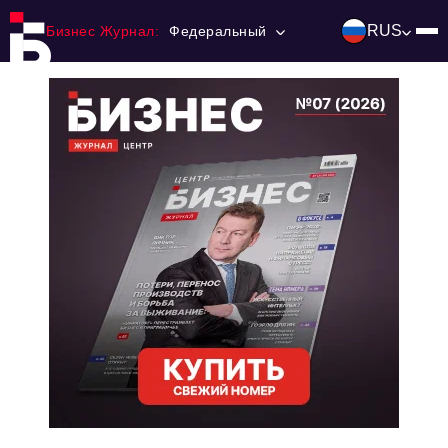
RUS
Бизнес Журнал:
Федеральный
Главная
Франчайзинг
Номера журнала
Контакты
Категории:
Инвестиции
События
Ниши и рынки
Технологии и тренды
Инфраструктура развития