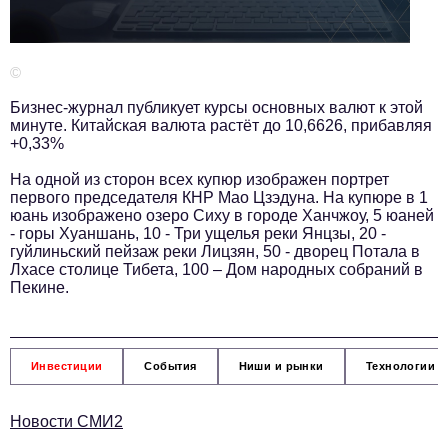
Телефон редакции:
+7 495 727-01-67
Электронные почты редакции:
©
Информационный отдел
info@business-magazine.online
Бизнес-журнал публикует курсы основных валют к этой
минуте. Китайская валюта растёт до 10,6626, прибавляя
Отдел рекламы
+0,33%
reklama@business-magazine.online
На одной из сторон всех купюр изображен портрет
Отдел распространения/редакционная подписка
первого председателя КНР Мао Цзэдуна. На купюре в 1
podpiska@business-magazine.online
юань изображено озеро Сиху в городе Ханчжоу, 5 юаней
Отдел по работе с партнерами
- горы Хуаншань, 10 - Три ущелья реки Янцзы, 20 -
partner@business-magazine.online
гуйлиньский пейзаж реки Лицзян, 50 - дворец Потала в
Лхасе столице Тибета, 100 – Дом народных собраний в
Пекине.
Инвестиции
События
Ниши и рынки
Технологии и
Новости СМИ2