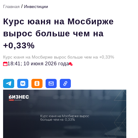
/
Главная
Инвестиции
Тема номера
Курс юаня на Мосбирже
HR
вырос больше чем на
Персона номера
+0,33%
Юридический практикум
Курс юаня на Мосбирже вырос больше чем на +0,33%
Стиль жизни
18:41; 10 июня 2026 года
Туризм
Импортозамещение
ОПК
Эксперты
Авторские материалы
Видео