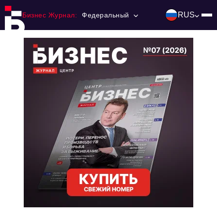
RUS
Бизнес Журнал:
Федеральный
Главная
Франчайзинг
Номера журнала
Контакты
Категории:
Инвестиции
События
Ниши и рынки
Технологии и тренды
Инфраструктура развития