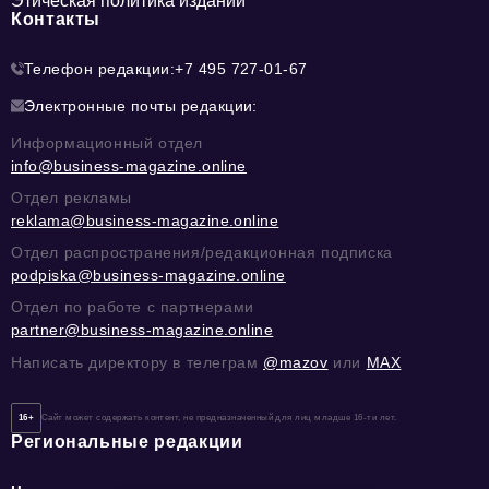
Этическая политика изданий
Контакты
Телефон редакции:
+7 495 727-01-67
Электронные почты редакции:
Информационный отдел
info@business-magazine.online
Отдел рекламы
reklama@business-magazine.online
Отдел распространения/редакционная подписка
podpiska@business-magazine.online
Отдел по работе с партнерами
partner@business-magazine.online
Написать директору в телеграм
@mazov
или
MAX
16+
Сайт может содержать контент, не предназначенный для лиц младше 16-ти лет.
Региональные редакции