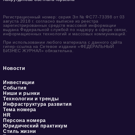
Регистрационный номер: серия Эл № ФС77-73398 от 03
августа 2018 г. согласно выписке из реестра
зарегистрированных средств массовой информации
выдана Федеральной службой по надзору в сфере связи,
информационных технологий и массовых коммуникаций.
При использовании любого материала с данного сайта
гипер-ссылка на Сетевое издание «ФЕДЕРАЛЬНЫЙ
БИЗНЕС ЖУРНАЛ» обязательна.
Новости
Инвестиции
События
Ниши и рынки
Технологии и тренды
Инфраструктура развития
Тема номера
HR
Персона номера
Юридический практикум
Стиль жизни