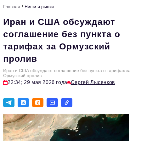
/
Главная
Ниши и рынки
Тема номера
Иран и США обсуждают
HR
соглашение без пункта о
Персона номера
тарифах за Ормузский
Юридический практикум
пролив
Стиль жизни
Туризм
Иран и США обсуждают соглашение без пункта о тарифах за
Ормузский пролив
22:34; 29 мая 2026 года
Сергей Лысенков
Импортозамещение
ОПК
Эксперты
Авторские материалы
Видео