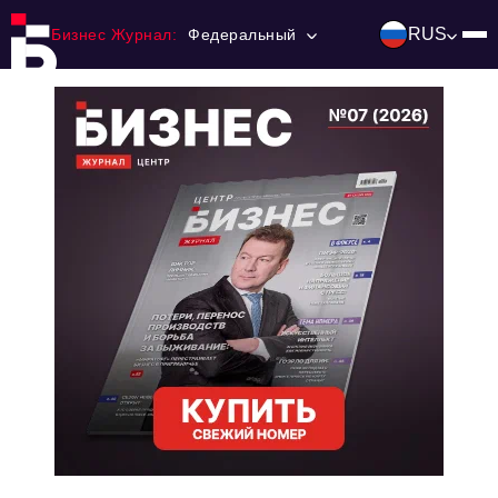
RUS
Бизнес Журнал:
Федеральный
Главная
Франчайзинг
Номера журнала
Контакты
Категории:
Инвестиции
События
Ниши и рынки
Технологии и тренды
Инфраструктура развития