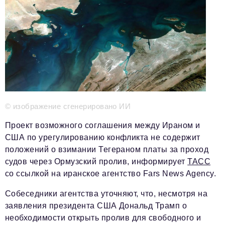
Телефон редакции:
+7 495 727-01-67
Электронные почты редакции:
Информационный отдел
info@business-magazine.online
Отдел рекламы
reklama@business-magazine.online
Отдел распространения/редакционная подписка
podpiska@business-magazine.online
© изображение сгенерировано ИИ
Отдел по работе с партнерами
Проект возможного соглашения между Ираном и
partner@business-magazine.online
США по урегулированию конфликта не содержит
положений о взимании Тегераном платы за проход
судов через Ормузский пролив, информирует
ТАСС
со ссылкой на иранское агентство Fars News Agency.
Собеседники агентства уточняют, что, несмотря на
заявления президента США Дональд Трамп о
необходимости открыть пролив для свободного и