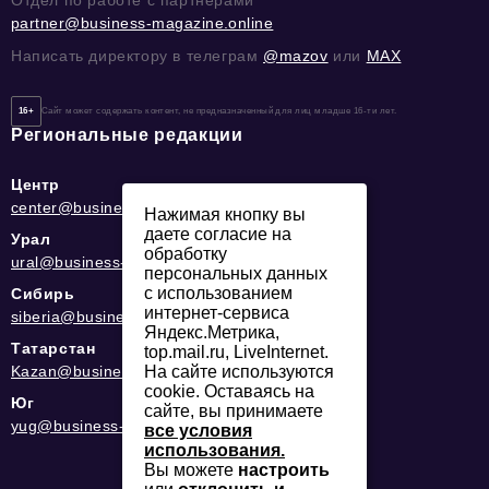
Отдел по работе с партнерами
partner@business-magazine.online
Написать директору в телеграм
@mazov
или
MAX
16+
Сайт может содержать контент, не предназначенный для лиц младше 16-ти лет.
Региональные редакции
Центр
center@business-magazine.online
Нажимая кнопку вы
даете согласие на
Урал
обработку
ural@business-magazine.online
персональных данных
с использованием
Сибирь
интернет-сервиса
siberia@business-magazine.online
Яндекс.Метрика,
Татарстан
top.mail.ru, LiveInternet.
На сайте используются
Kazan@business-magazine.online
cookie. Оставаясь на
Юг
сайте, вы принимаете
yug@business-magazine.online
все условия
использования.
Вы можете
настроить