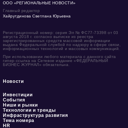
ООО «РЕГИОНАЛЬНЫЕ НОВОСТИ»
Главный редактор
Хайрутдинова Светлана Юрьевна
Регистрационный номер: серия Эл № ФС77-73398 от 03
августа 2018 г. согласно выписке из реестра
зарегистрированных средств массовой информации
выдана Федеральной службой по надзору в сфере связи,
информационных технологий и массовых коммуникаций.
При использовании любого материала с данного сайта
гипер-ссылка на Сетевое издание «ФЕДЕРАЛЬНЫЙ
БИЗНЕС ЖУРНАЛ» обязательна.
Новости
Инвестиции
События
Ниши и рынки
Технологии и тренды
Инфраструктура развития
Тема номера
HR