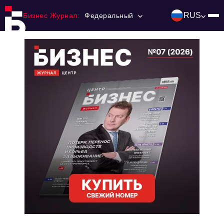
RUS
Бизнес Журнал:
Федеральный
Главная
Франчайзинг
Номера журнала
Контакты
Категории:
Инвестиции
События
Ниши и рынки
Технологии и тренды
Инфраструктура развития