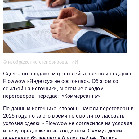
Телефон редакции:
+7 495 727-01-67
Электронные почты редакции:
Информационный отдел
info@business-magazine.online
Отдел рекламы
reklama@business-magazine.online
Отдел распространения/редакционная подписка
© изображение сгенерировал ИИ
podpiska@business-magazine.online
Отдел по работе с партнерами
Сделка по продаже маркетплейса цветов и подарков
partner@business-magazine.online
Flowwow «Яндексу» не состоялась. Об этом со
ссылкой на источники, знакомые с ходом
переговоров, передает
«Коммерсантъ».
По данным источника, стороны начали переговоры в
2025 году, но за это время не смогли согласовать
условия сделки - Flowwow не согласился на условия
и цену, предложенные холдингом. Сумму сделки
оценивали более чем в 8 млрд рублей. Теперь