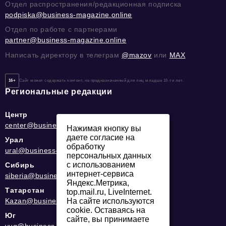
Отдел распространения/редакционная подписка
podpiska@business-magazine.online
Отдел по работе с партнерами
partner@business-magazine.online
Написать директору в телеграм
@mazov
или
MAX
16+
Сайт может содержать контент, не предназначенный для лиц младше 16-ти лет.
Региональные редакции
Центр
center@business-magazine.online
Нажимая кнопку вы
даете согласие на
Урал
обработку
ural@business-magazine.online
персональных данных
с использованием
Сибирь
интернет-сервиса
siberia@business-magazine.online
Яндекс.Метрика,
Татарстан
top.mail.ru, LiveInternet.
Kazan@business-magazine.online
На сайте используются
cookie. Оставаясь на
Юг
сайте, вы принимаете
yug@business-magazine.online