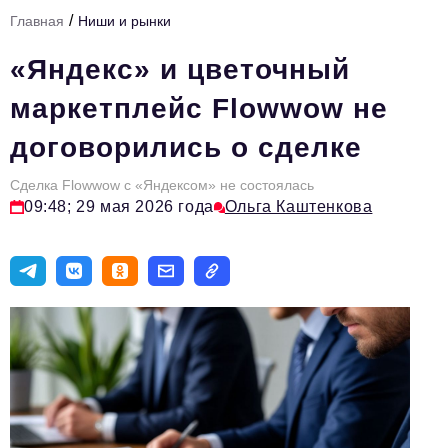
/
Главная
Ниши и рынки
Тема номера
«Яндекс» и цветочный
HR
маркетплейс Flowwow не
Персона номера
договорились о сделке
Юридический практикум
Сделка Flowwow с «Яндексом» не состоялась
Стиль жизни
09:48; 29 мая 2026 года
Ольга Каштенкова
Туризм
Импортозамещение
ОПК
Эксперты
Авторские материалы
Видео