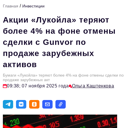
/
Главная
Инвестиции
Тема номера
Акции «Лукойла» теряют
HR
более 4% на фоне отмены
Персона номера
сделки с Gunvor по
Юридический практикум
продаже зарубежных
Стиль жизни
активов
Туризм
Импортозамещение
Бумаги «Лукойла» теряют более 4% на фоне отмены сделки по
продаже зарубежных акт
ОПК
09:38; 07 ноября 2025 года
Ольга Каштенкова
Эксперты
Авторские материалы
Видео