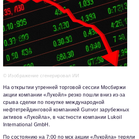
Телефон редакции:
+7 495 727-01-67
Электронные почты редакции:
Информационный отдел
info@business-magazine.online
Отдел рекламы
reklama@business-magazine.online
Отдел распространения/редакционная подписка
podpiska@business-magazine.online
Отдел по работе с партнерами
© Изображение сгенерировал ИИ
partner@business-magazine.online
На открытии утренней торговой сессии Мосбиржи
акции компании «Лукойл» резко пошли вниз из-за
срыва сделки по покупке международной
нефтетрейдинговой компанией Gunvor зарубежных
активов «Лукойла», в частности компании Lukoil
International GmbH.
По состоянию на 7:00 по мск акции «Лукойла» теряли