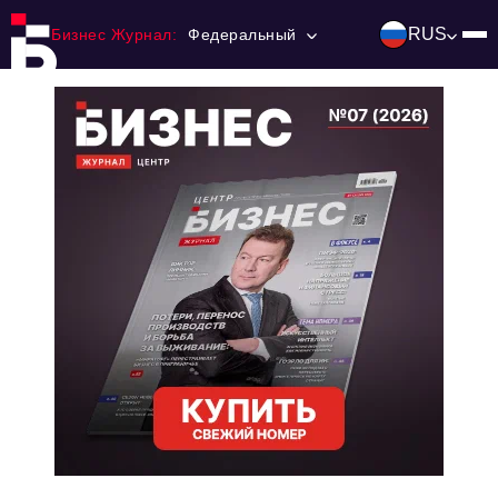
RUS
Бизнес Журнал:
Федеральный
Главная
Франчайзинг
Номера журнала
Контакты
Категории:
Инвестиции
События
Ниши и рынки
Технологии и тренды
Инфраструктура развития