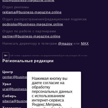
info@business-magazine.online
Отдел рекламы
reklama@business-magazine.online
Отдел распространения/редакционная подписка
podpiska@business-magazine.online
Отдел по работе с партнерами
partner@business-magazine.online
Написать директору в телеграм
@mazov
или
MAX
16+
Сайт может содержать контент, не предназначенный для лиц младше 16-ти лет.
Региональные редакции
Центр
center@business-magazine.online
Нажимая кнопку вы
даете согласие на
Урал
обработку
ural@business-magazine.online
персональных данных
с использованием
Сибирь
интернет-сервиса
siberia@business-magazine.online
Яндекс.Метрика,