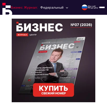
RUS
Бизнес Журнал:
Федеральный
Главная
Франчайзинг
Номера журнала
Контакты
Категории:
Инвестиции
События
Ниши и рынки
Технологии и тренды
Инфраструктура развития