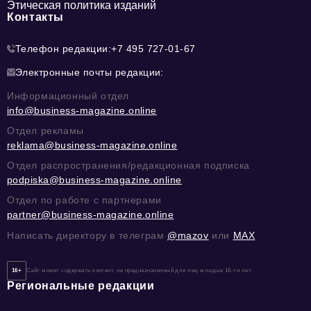
Этическая политика изданий
Контакты
Телефон редакции:
+7 495 727-01-67
Электронные почты редакции:
Информационный отдел
info@business-magazine.online
Отдел рекламы
reklama@business-magazine.online
Отдел распространения/редакционная подписка
podpiska@business-magazine.online
Отдел по работе с партнерами
partner@business-magazine.online
Написать директору в телеграм
@mazov
или
MAX
16+
Сайт может содержать контент, не предназначенный для лиц младше 16-ти лет.
Региональные редакции