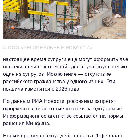
Телефон редакции:
+7 495 727-01-67
Электронные почты редакции:
Информационный отдел
info@business-magazine.online
Отдел рекламы
reklama@business-magazine.online
© ООО «РЕГИОНАЛЬНЫЕ НОВОСТИ»
Отдел распространения/редакционная подписка
настоящее время супруги еще могут оформить две
podpiska@business-magazine.online
ипотеки, если в ипотечной сделке участвует только
Отдел по работе с партнерами
один из супругов. Исключение — отсутствие
partner@business-magazine.online
российского гражданства у одного из них. Эти
правила изменятся с 2026 года.
По данным РИА Новости, россиянам запретят
оформлять две льготные ипотеки на одну семью.
Информационное агентство ссылается на нормы
решения Минфина.
Новые правила начнут действовать
с 1 февраля