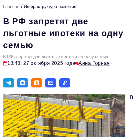
/
Главная
Инфраструктура развития
Тема номера
В РФ запретят две
HR
льготные ипотеки на одну
Персона номера
семью
Юридический практикум
В РФ запретят две льготные ипотеки на одну семью
Стиль жизни
13:43; 27 октября 2025 года
Анна Горная
Туризм
Импортозамещение
ОПК
В
Эксперты
Авторские материалы
Видео