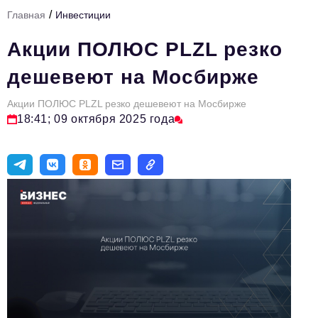
/
Главная
Инвестиции
Тема номера
Акции ПОЛЮС PLZL резко
HR
дешевеют на Мосбирже
Персона номера
Акции ПОЛЮС PLZL резко дешевеют на Мосбирже
Юридический практикум
18:41; 09 октября 2025 года
Стиль жизни
Туризм
Импортозамещение
ОПК
Эксперты
Авторские материалы
Видео