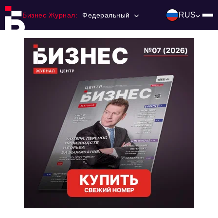
RUS
Бизнес Журнал:
Федеральный
Главная
Франчайзинг
Номера журнала
Контакты
Категории:
Инвестиции
События
Ниши и рынки
Технологии и тренды
Инфраструктура развития