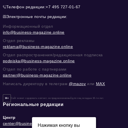
Телефон редакции:
+7 495 727-01-67
Электронные почты редакции:
Информационный отдел
info@business-magazine.online
Отдел рекламы
reklama@business-magazine.online
Отдел распространения/редакционная подписка
podpiska@business-magazine.online
Отдел по работе с партнерами
partner@business-magazine.online
Написать директору в телеграм
@mazov
или
MAX
16+
Сайт может содержать контент, не предназначенный для лиц младше 16-ти лет.
Региональные редакции
Центр
center@business-magazine.online
Нажимая кнопку вы