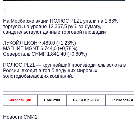
Телефон редакции:
+7 495 727-01-67
©
Электронные почты редакции:
На Мосбирже акции ПОЛЮС PLZL упали на 1,83%,
Информационный отдел
торгуясь на уровне 12.367,5 руб. за бумагу,
info@business-magazine.online
свидетельствуют данные торговой площадки
Отдел рекламы
ЛУКОЙЛ LKOH 7.489,0 (+1,23%)
reklama@business-magazine.online
МАГНИТ MGNT 6.744,0 (+0,78%)
Северсталь CHMF 1.841,40 (+0,80%)
Отдел распространения/редакционная подписка
podpiska@business-magazine.online
ПОЛЮС PLZL — крупнейший производитель золота в
Отдел по работе с партнерами
России, входит в топ-5 ведущих мировых
золотодобывающих компаний.
partner@business-magazine.online
Инвестиции
События
Ниши и рынки
Технологии и
Новости СМИ2