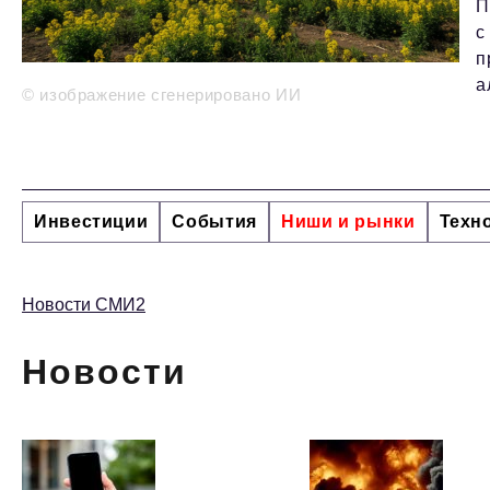
П
с
п
а
© изображение сгенерировано ИИ
Инвестиции
События
Ниши и рынки
Техн
Новости СМИ2
Новости