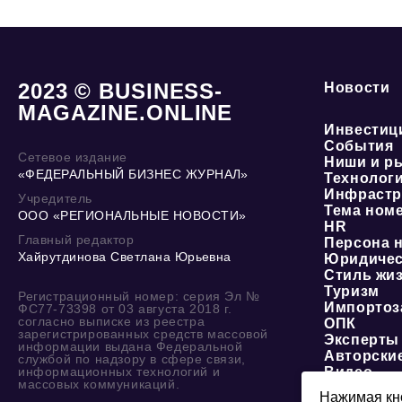
2023 © BUSINESS-
Новости
MAGAZINE.ONLINE
Инвестиц
События
Сетевое издание
Ниши и р
«ФЕДЕРАЛЬНЫЙ БИЗНЕС ЖУРНАЛ»
Технолог
Инфрастр
Учредитель
Тема ном
ООО «РЕГИОНАЛЬНЫЕ НОВОСТИ»
HR
Главный редактор
Персона 
Хайрутдинова Светлана Юрьевна
Юридичес
Стиль жи
Туризм
Регистрационный номер: серия Эл №
Импортоз
ФС77-73398 от 03 августа 2018 г.
согласно выписке из реестра
ОПК
зарегистрированных средств массовой
Эксперты
информации выдана Федеральной
Авторски
службой по надзору в сфере связи,
информационных технологий и
Видео
массовых коммуникаций.
Нажимая кно