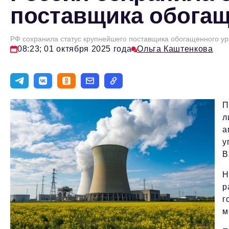
поставщика обогащ
РФ сохранила статус крупнейшего поставщика обогащенного у
08:23; 01 октября 2025 года
Ольга Каштенкова
П
л
а
у
B
Н
р
г
м