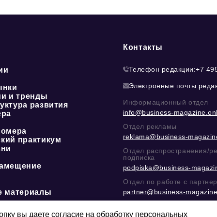
Контакты
Телефон редакции:
+7 49
ии
Электронные почты реда
ынки
ии и тренды
Информационный отдел
уктура развития
info@business-magazine.onl
ера
Отдел рекламы
номера
reklama@business-magazine
кий практикум
зни
Отдел распространения/р
подписка
амещение
podpiska@business-magazin
Отдел по работе с партне
е материалы
partner@business-magazine
Написать директору в тел
@mazov
или
MAX
пку вы даете согласие на обработку персональных