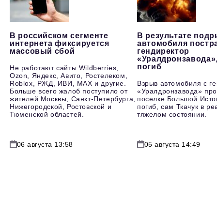
В российском сегменте
В результате под
интернета фиксируется
автомобиля постр
массовый сбой
гендиректор
«Уралдронзавода»
погиб
Не работают сайты Wildberries,
Ozon, Яндекс, Авито, Ростелеком,
Roblox, РЖД, ИВИ, MAX и другие.
Взрыв автомобиля с г
Больше всего жалоб поступило от
«Уралдронзавода» про
жителей Москвы, Санкт-Петербурга,
поселке Большой Исто
Нижегородской, Ростовской и
погиб, сам Ткачук в р
Тюменской областей.
тяжелом состоянии.
06 августа 13:58
05 августа 14:49