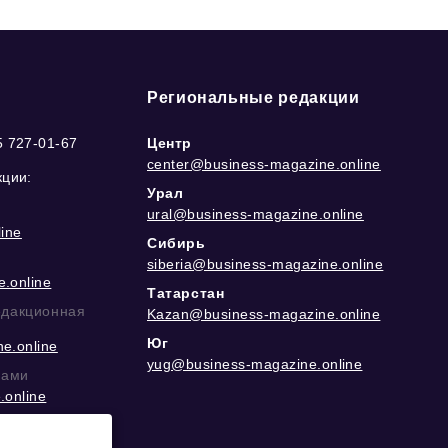
Региональные редакции
5 727-01-67
Центр
center@business-magazine.online
кции:
Урал
ural@business-magazine.online
ine
Сибирь
siberia@business-magazine.online
.online
Татарстан
едакционная
Kazan@business-magazine.online
Юг
e.online
yug@business-magazine.online
рами
.online
еграм