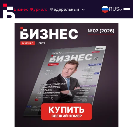
RUS
Бизнес Журнал:
Федеральный
Главная
Франчайзинг
Номера журнала
Контакты
Категории:
Инвестиции
События
Ниши и рынки
Технологии и тренды
Инфраструктура развития