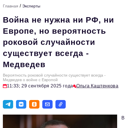
/
Главная
Эксперты
Тема номера
Война не нужна ни РФ, ни
HR
Европе, но вероятность
Персона номера
роковой случайности
Юридический практикум
существует всегда -
Стиль жизни
Медведев
Туризм
Импортозамещение
Вероятность роковой случайности существует всегда -
Медведев о войне с Европой
ОПК
11:33; 29 сентября 2025 года
Ольга Каштенкова
Эксперты
Авторские материалы
В
Видео