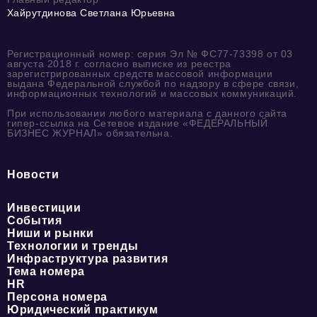
Хайрутдинова Светлана Юрьевна
Регистрационный номер: серия Эл № ФС77-73398 от 03
августа 2018 г. согласно выписке из реестра
зарегистрированных средств массовой информации
выдана Федеральной службой по надзору в сфере связи,
информационных технологий и массовых коммуникаций.
При использовании любого материала с данного сайта
гипер-ссылка на Сетевое издание «ФЕДЕРАЛЬНЫЙ
БИЗНЕС ЖУРНАЛ» обязательна.
Новости
Инвестиции
События
Ниши и рынки
Технологии и тренды
Инфраструктура развития
Тема номера
HR
Персона номера
Юридический практикум