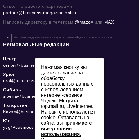
Отдел по работе с партнерами
partner@business-magazine.online
Написать директору в телеграм
@mazov
или
MAX
16+
Сайт может содержать контент, не предназначенный для лиц младше 16-ти лет.
Региональные редакции
Центр
center@business-magazine.online
Нажимая кнопку вы
даете согласие на
Урал
обработку
ural@business-magazine.online
персональных данных
с использованием
Сибирь
интернет-сервиса
siberia@business-magazine.online
Яндекс.Метрика,
Татарстан
top.mail.ru, LiveInternet.
На сайте используются
Kazan@business-magazine.online
cookie. Оставаясь на
Юг
сайте, вы принимаете
yug@business-magazine.online
все условия
использования.