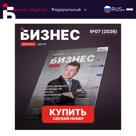
RUS
Бизнес Журнал:
Федеральный
Главная
Франчайзинг
Номера журнала
Контакты
Категории:
Инвестиции
События
Ниши и рынки
Технологии и тренды
Инфраструктура развития