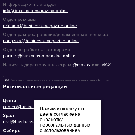
Информационный отдел
info@business-magazine.online
Отдел рекламы
reklama@business-magazine.online
Отдел распространения/редакционная подписка
podpiska@business-magazine.online
Отдел по работе с партнерами
partner@business-magazine.online
Написать директору в телеграм
@mazov
или
MAX
16+
Сайт может содержать контент, не предназначенный для лиц младше 16-ти лет.
Региональные редакции
Центр
center@business-magazine.online
Нажимая кнопку вы
даете согласие на
Урал
обработку
ural@business-magazine.online
персональных данных
с использованием
Сибирь