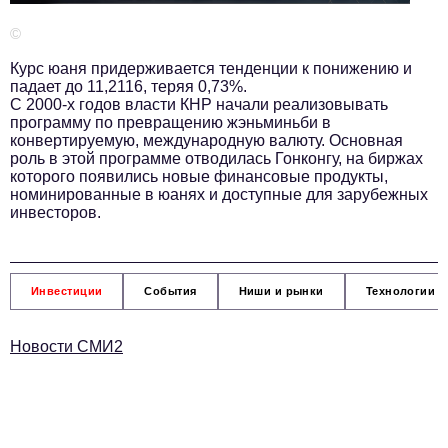
Телефон редакции:
+7 495 727-01-67
©
Электронные почты редакции:
Курс юаня придерживается тенденции к понижению и
Информационный отдел
падает до 11,2116, теряя 0,73%.
info@business-magazine.online
С 2000-х годов власти КНР начали реализовывать
программу по превращению жэньминьби в
Отдел рекламы
конвертируемую, международную валюту. Основная
reklama@business-magazine.online
роль в этой программе отводилась Гонконгу, на биржах
которого появились новые финансовые продукты,
Отдел распространения/редакционная подписка
номинированные в юанях и доступные для зарубежных
podpiska@business-magazine.online
инвесторов.
Отдел по работе с партнерами
partner@business-magazine.online
Инвестиции
События
Ниши и рынки
Технологии и
Новости СМИ2