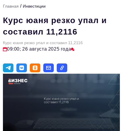
/
Главная
Инвестиции
Тема номера
Курс юаня резко упал и
HR
составил 11,2116
Персона номера
Курс юаня резко упал и составил 11,2116
Юридический практикум
09:00; 26 августа 2025 года
Стиль жизни
Туризм
Импортозамещение
ОПК
Эксперты
Авторские материалы
Видео