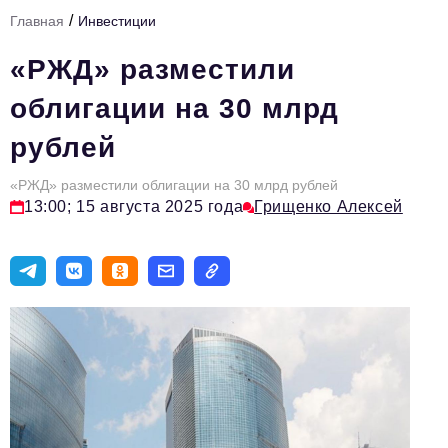
/
Главная
Инвестиции
Тема номера
«РЖД» разместили
HR
облигации на 30 млрд
Персона номера
рублей
Юридический практикум
«РЖД» разместили облигации на 30 млрд рублей
Стиль жизни
13:00; 15 августа 2025 года
Грищенко Алексей
Туризм
Импортозамещение
ОПК
Эксперты
Авторские материалы
Видео