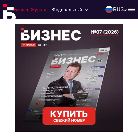
RUS
Бизнес Журнал:
Федеральный
Главная
Франчайзинг
Номера журнала
Контакты
Категории:
Инвестиции
События
Ниши и рынки
Технологии и тренды
Инфраструктура развития