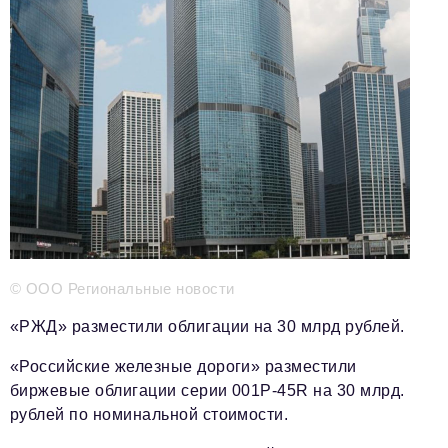
Телефон редакции:
+7 495 727-01-67
Электронные почты редакции:
Информационный отдел
info@business-magazine.online
Отдел рекламы
reklama@business-magazine.online
Отдел распространения/редакционная подписка
podpiska@business-magazine.online
Отдел по работе с партнерами
partner@business-magazine.online
© ООО Региональные новости
«РЖД» разместили облигации на 30 млрд рублей.
«Российские железные дороги» разместили
биржевые облигации серии 001P-45R на 30 млрд.
рублей по номинальной стоимости.