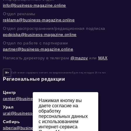
info@business-magazine.online
Отдел рекламы
reklama@business-magazine.online
Отдел распространения/редакционная подписка
podpiska@business-magazine.online
Отдел по работе с партнерами
partner@business-magazine.online
Написать директору в телеграм
@mazov
или
MAX
16+
Сайт может содержать контент, не предназначенный для лиц младше 16-ти лет.
Региональные редакции
Центр
center@business-magazine.online
Нажимая кнопку вы
даете согласие на
Урал
обработку
ural@business-magazine.online
персональных данных
с использованием
Сибирь
интернет-сервиса
siberia@business-magazine.online