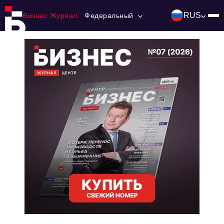
RUS
Бизнес Журнал:
Федеральный
Главная
Франчайзинг
Номера журнала
Контакты
Категории:
Инвестиции
События
Ниши и рынки
Технологии и тренды
Инфраструктура развития