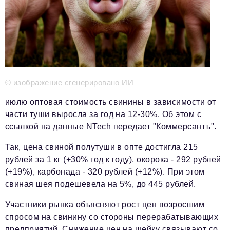
Телефон редакции:
+7 495 727-01-67
Электронные почты редакции:
Информационный отдел
info@business-magazine.online
Отдел рекламы
reklama@business-magazine.online
© изображение сгенерировано ИИ
Отдел распространения/редакционная подписка
июлю оптовая стоимость свинины в зависимости от
podpiska@business-magazine.online
части туши выросла за год на 12-30%. Об этом с
Отдел по работе с партнерами
ссылкой на данные NTech передает
"Коммерсантъ".
partner@business-magazine.online
Так, цена свиной полутуши в опте достигла 215
рублей за 1 кг (+30% год к году), окорока - 292 рублей
(+19%), карбонада - 320 рублей (+12%). При этом
свиная шея подешевела на 5%, до 445 рублей.
Участники рынка объясняют рост цен возросшим
спросом на свинину со стороны перерабатывающих
предприятий. Снижение цен на шейку связывают со