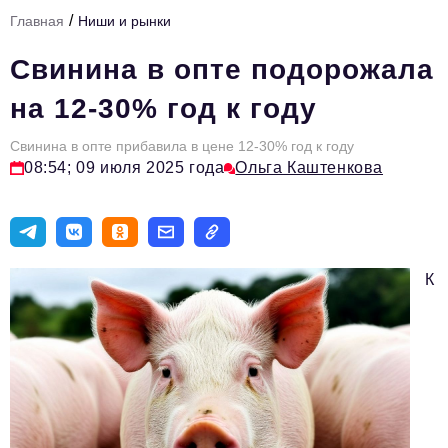
/
Главная
Ниши и рынки
Тема номера
Свинина в опте подорожала
HR
на 12-30% год к году
Персона номера
Свинина в опте прибавила в цене 12-30% год к году
Юридический практикум
08:54; 09 июля 2025 года
Ольга Каштенкова
Стиль жизни
Туризм
Импортозамещение
К
ОПК
Эксперты
Авторские материалы
Видео