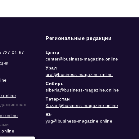
Региональные редакции
5 727-01-67
Центр
center@business-magazine.online
кции:
Урал
ural@business-magazine.online
ine
Сибирь
siberia@business-magazine.online
.online
Татарстан
едакционная
Kazan@business-magazine.online
Юг
e.online
yug@business-magazine.online
рами
.online