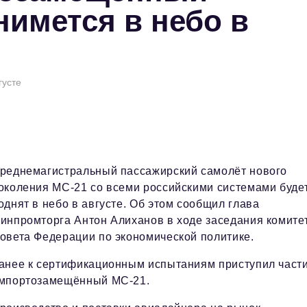
нимется в небо в
густе
реднемагистральный пассажирский самолёт нового
околения МС-21 со всеми российскими системами буде
однят в небо в августе. Об этом сообщил глава
инпромторга Антон Алиханов в ходе заседания комите
овета Федерации по экономической политике.
анее к сертификационным испытаниям приступил част
мпортозамещённый МС-21.