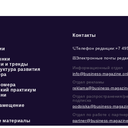
Контакты
Телефон редакции:
+7 49
ии
Электронные почты реда
ынки
ии и тренды
Информационный отдел
уктура развития
info@business-magazine.onl
ера
Отдел рекламы
номера
reklama@business-magazine
кий практикум
зни
Отдел распространения/р
подписка
амещение
podpiska@business-magazin
Отдел по работе с партне
е материалы
partner@business-magazine