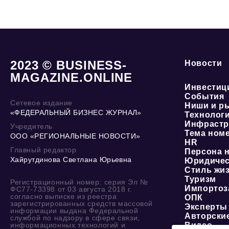
2023 © BUSINESS-
Новости
MAGAZINE.ONLINE
Инвестиц
События
Сетевое издание
Ниши и р
«ФЕДЕРАЛЬНЫЙ БИЗНЕС ЖУРНАЛ»
Технолог
Инфрастр
Учредитель
Тема ном
ООО «РЕГИОНАЛЬНЫЕ НОВОСТИ»
HR
Главный редактор
Персона 
Хайрутдинова Светлана Юрьевна
Юридичес
Стиль жи
Туризм
Регистрационный номер: серия Эл №
Импортоз
ФС77-73398 от 03 августа 2018 г.
согласно выписке из реестра
ОПК
зарегистрированных средств массовой
Эксперты
информации выдана Федеральной
Авторски
службой по надзору в сфере связи,
информационных технологий и
Видео