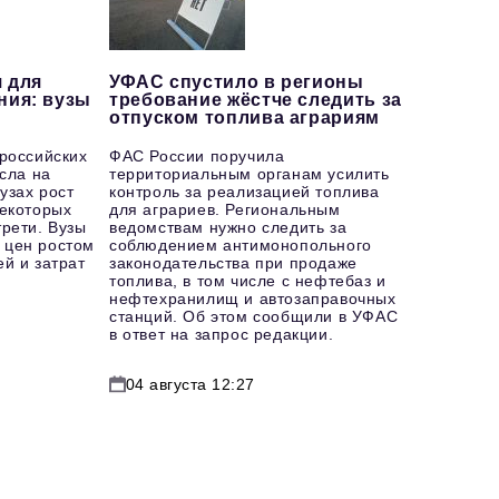
 для
УФАС спустило в регионы
ния: вузы
требование жёстче следить за
отпуском топлива аграриям
 российских
ФАС России поручила
осла на
территориальным органам усилить
узах рост
контроль за реализацией топлива
некоторых
для аграриев. Региональным
рети. Вузы
ведомствам нужно следить за
 цен ростом
соблюдением антимонопольного
й и затрат
законодательства при продаже
топлива, в том числе с нефтебаз и
нефтехранилищ и автозаправочных
станций. Об этом сообщили в УФАС
в ответ на запрос редакции.
04 августа 12:27