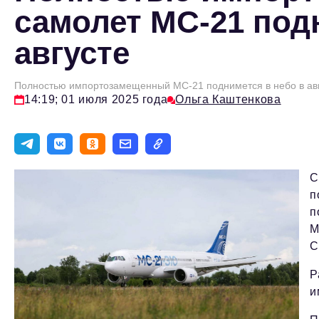
самолет МС-21 под
августе
Полностью импортозамещенный МС-21 поднимется в небо в ав
14:19; 01 июля 2025 года
Ольга Каштенкова
С
п
п
М
С
Р
и