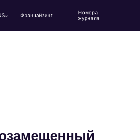
Номера
US
Франчайзинг
журнала
тозамещенный