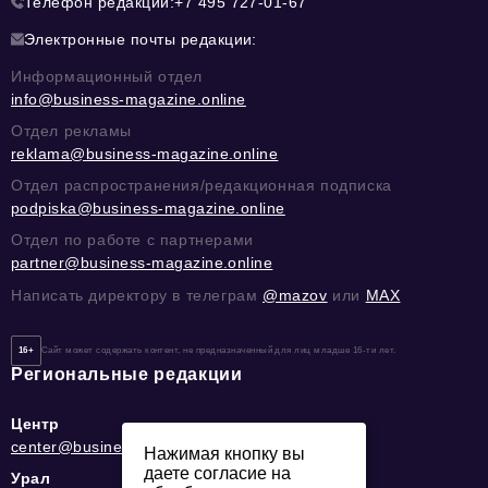
Телефон редакции:
+7 495 727-01-67
Электронные почты редакции:
Информационный отдел
info@business-magazine.online
Отдел рекламы
reklama@business-magazine.online
Отдел распространения/редакционная подписка
podpiska@business-magazine.online
Отдел по работе с партнерами
partner@business-magazine.online
Написать директору в телеграм
@mazov
или
MAX
16+
Сайт может содержать контент, не предназначенный для лиц младше 16-ти лет.
Региональные редакции
Центр
center@business-magazine.online
Нажимая кнопку вы
даете согласие на
Урал