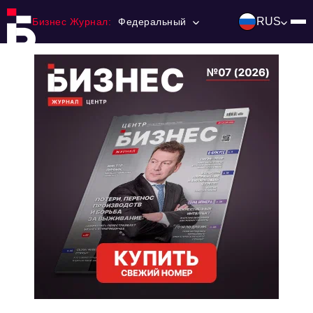
RUS
Бизнес Журнал:
Федеральный
Главная
Франчайзинг
Номера журнала
Контакты
Категории:
Инвестиции
События
Ниши и рынки
Технологии и тренды
Инфраструктура развития