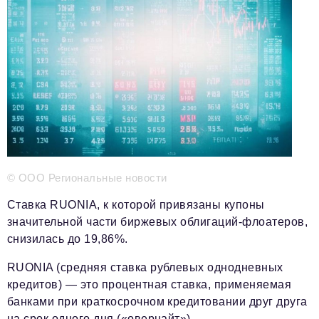
Телефон редакции:
+7 495 727-01-67
Электронные почты редакции:
Информационный отдел
info@business-magazine.online
Отдел рекламы
reklama@business-magazine.online
Отдел распространения/редакционная подписка
podpiska@business-magazine.online
Отдел по работе с партнерами
© ООО Региональные новости
partner@business-magazine.online
Ставка RUONIA, к которой привязаны купоны
значительной части биржевых облигаций-флоатеров,
снизилась до 19,86%.
RUONIA (средняя ставка рублевых однодневных
кредитов) — это процентная ставка, применяемая
банками при краткосрочном кредитовании друг друга
на срок одного дня («овернайт»).