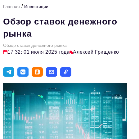
/
Главная
Инвестиции
Тема номера
Обзор ставок денежного
HR
рынка
Персона номера
Обзор ставок денежного рынка
Юридический практикум
17:32; 01 июля 2025 года
Алексей Грищенко
Стиль жизни
Туризм
Импортозамещение
ОПК
Эксперты
Авторские материалы
Видео