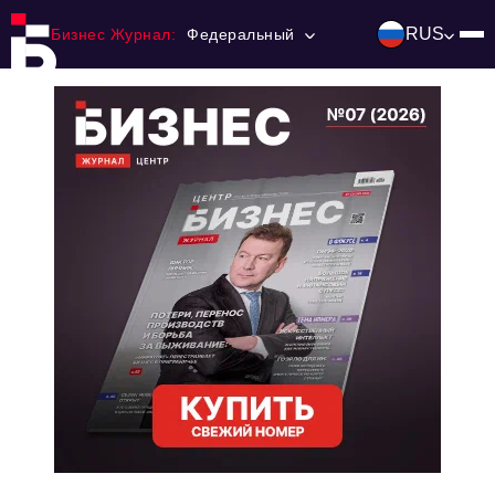
RUS
Бизнес Журнал:
Федеральный
Главная
Франчайзинг
Номера журнала
Контакты
Категории:
Инвестиции
События
Ниши и рынки
Технологии и тренды
Инфраструктура развития