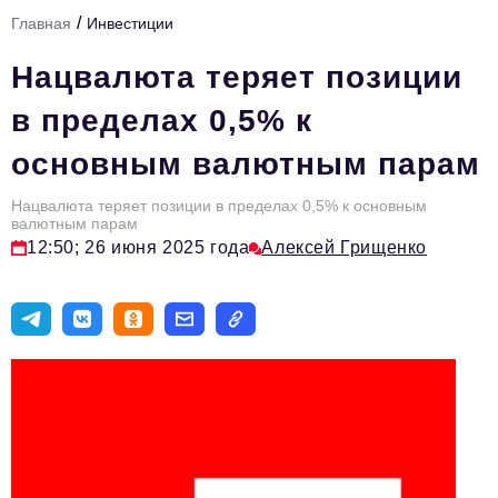
/
Главная
Инвестиции
Тема номера
Нацвалюта теряет позиции
HR
в пределах 0,5% к
Персона номера
основным валютным парам
Юридический практикум
Нацвалюта теряет позиции в пределах 0,5% к основным
Стиль жизни
валютным парам
12:50; 26 июня 2025 года
Алексей Грищенко
Туризм
Импортозамещение
ОПК
Эксперты
Авторские материалы
Видео