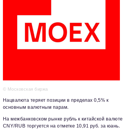
Телефон редакции:
+7 495 727-01-67
Электронные почты редакции:
Информационный отдел
info@business-magazine.online
Отдел рекламы
reklama@business-magazine.online
Отдел распространения/редакционная подписка
podpiska@business-magazine.online
Отдел по работе с партнерами
partner@business-magazine.online
© Московская биржа
Нацвалюта теряет позиции в пределах 0,5% к
основным валютным парам.
На межбанковском рынке рубль к китайской валюте
CNY/RUB торгуется на отметке 10,91 руб. за юань.