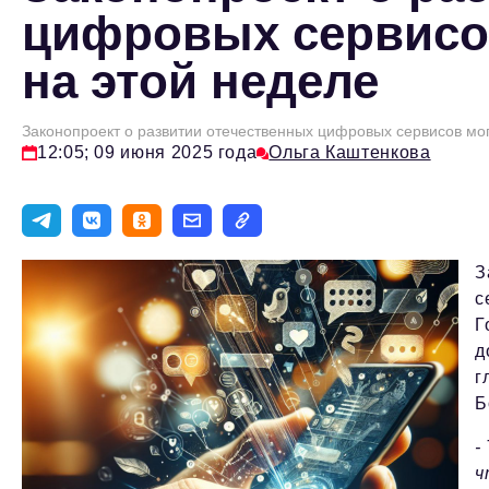
цифровых сервисо
на этой неделе
Законопроект о развитии отечественных цифровых сервисов мог
12:05; 09 июня 2025 года
Ольга Каштенкова
З
с
Г
д
г
Б
-
ч