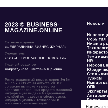
2023 © BUSINESS-
Новости
MAGAZINE.ONLINE
Инвестиц
События
Сетевое издание
Ниши и р
«ФЕДЕРАЛЬНЫЙ БИЗНЕС ЖУРНАЛ»
Технолог
Инфрастр
Учредитель
Тема ном
ООО «РЕГИОНАЛЬНЫЕ НОВОСТИ»
HR
Главный редактор
Персона 
Хайрутдинова Светлана Юрьевна
Юридичес
Стиль жи
Туризм
Регистрационный номер: серия Эл №
Импортоз
ФС77-73398 от 03 августа 2018 г.
согласно выписке из реестра
ОПК
зарегистрированных средств массовой
Эксперты
информации выдана Федеральной
Авторски
службой по надзору в сфере связи,
информационных технологий и
Видео
массовых коммуникаций.
Нажимая кно