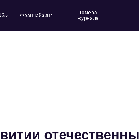
Номера
US
Франчайзинг
журнала
звитии отечественн