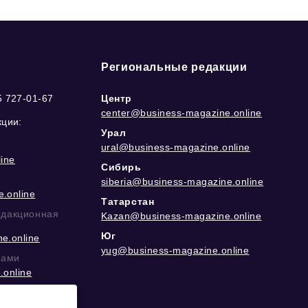
Региональные редакции
5 727-01-67
Центр
center@business-magazine.online
кции:
Урал
ural@business-magazine.online
ine
Сибирь
siberia@business-magazine.online
.online
Татарстан
едакционная
Kazan@business-magazine.online
Юг
e.online
yug@business-magazine.online
рами
.online
еграм