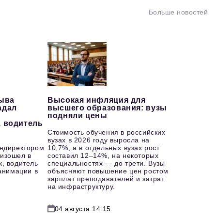
Больше новостей
рыва
Высокая инфляция для
адал
высшего образования: вузы
подняли цены
, водитель
Стоимость обучения в российских
вузах в 2026 году выросла на
ендиректором
10,7%, а в отдельных вузах рост
изошел в
составил 12–14%, на некоторых
к, водитель
специальностях — до трети. Вузы
еанимации в
объясняют повышение цен ростом
зарплат преподавателей и затрат
на инфраструктуру.
04 августа 14:15