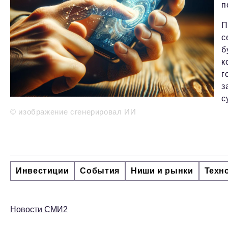
п
П
с
б
к
г
з
с
© изображение сгенерировал ИИ
Инвестиции
События
Ниши и рынки
Техн
Новости СМИ2