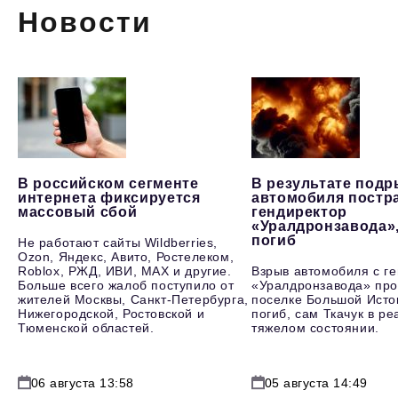
Новости
В российском сегменте
В результате под
интернета фиксируется
автомобиля постр
массовый сбой
гендиректор
«Уралдронзавода»
погиб
Не работают сайты Wildberries,
Ozon, Яндекс, Авито, Ростелеком,
Roblox, РЖД, ИВИ, MAX и другие.
Взрыв автомобиля с г
Больше всего жалоб поступило от
«Уралдронзавода» про
жителей Москвы, Санкт-Петербурга,
поселке Большой Исто
Нижегородской, Ростовской и
погиб, сам Ткачук в р
Тюменской областей.
тяжелом состоянии.
06 августа 13:58
05 августа 14:49