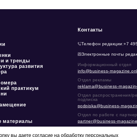
Контакты
Телефон редакции:
+7 49
ии
Электронные почты реда
ынки
ии и тренды
Информационный отдел
уктура развития
info@business-magazine.onl
ера
Отдел рекламы
номера
reklama@business-magazine
кий практикум
зни
Отдел распространения/р
подписка
амещение
podpiska@business-magazin
Отдел по работе с партне
е материалы
partner@business-magazine
Написать директору в тел
@mazov
или
MAX
пку вы даете согласие на обработку персональных