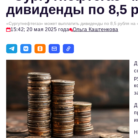
дивиденды по 8,5 
«Сургутнефтегаз» может выплатить дивиденды по 8,5 рубля на
15:42; 20 мая 2025 года
Ольга Каштенкова
Д
с
р
к
з
Д
п
и
Н