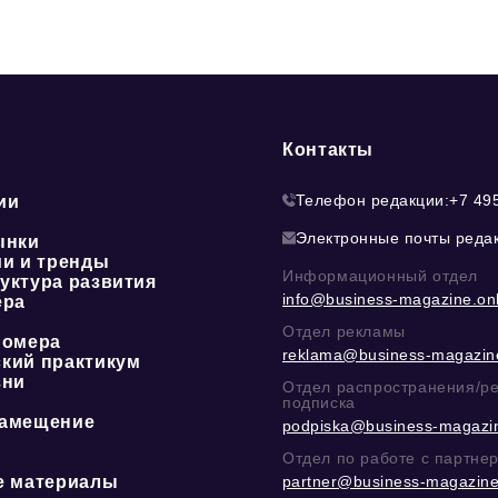
Контакты
Телефон редакции:
+7 49
ии
Электронные почты реда
ынки
ии и тренды
Информационный отдел
уктура развития
info@business-magazine.onl
ера
Отдел рекламы
номера
reklama@business-magazine
кий практикум
зни
Отдел распространения/р
подписка
амещение
podpiska@business-magazin
Отдел по работе с партне
е материалы
partner@business-magazine