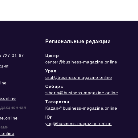
Региональные редакции
5 727-01-67
Центр
center@business-magazine.online
кции:
Урал
ural@business-magazine.online
ine
Сибирь
siberia@business-magazine.online
.online
Татарстан
едакционная
Kazan@business-magazine.online
Юг
e.online
yug@business-magazine.online
рами
.online