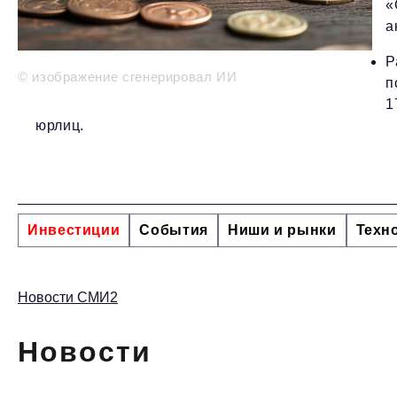
«
а
Р
© изображение сгенерировал ИИ
п
1
юрлиц.
Инвестиции
События
Ниши и рынки
Техн
Новости СМИ2
Новости