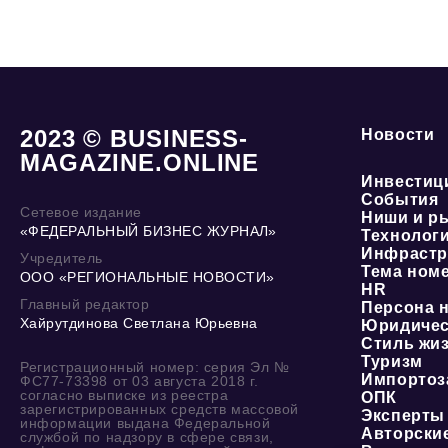
2023 © BUSINESS-
Новости
MAGAZINE.ONLINE
Инвестиц
События
Сетевое издание
Ниши и р
«ФЕДЕРАЛЬНЫЙ БИЗНЕС ЖУРНАЛ»
Технолог
Инфрастр
Учредитель
Тема ном
ООО «РЕГИОНАЛЬНЫЕ НОВОСТИ»
HR
Главный редактор
Персона 
Хайрутдинова Светлана Юрьевна
Юридичес
Стиль жи
Туризм
Регистрационный номер: серия Эл №
Импортоз
ФС77-73398 от 03 августа 2018 г.
согласно выписке из реестра
ОПК
зарегистрированных средств массовой
Эксперты
информации выдана Федеральной
Авторски
службой по надзору в сфере связи,