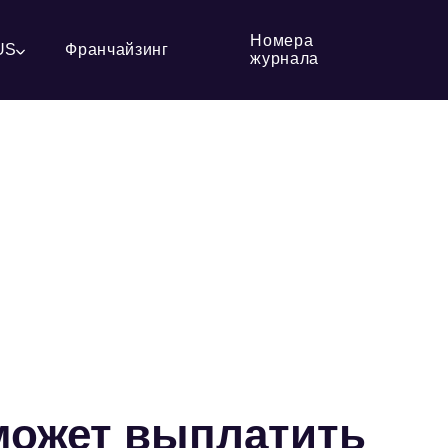
Номера
US
Франчайзинг
журнала
может выплатить