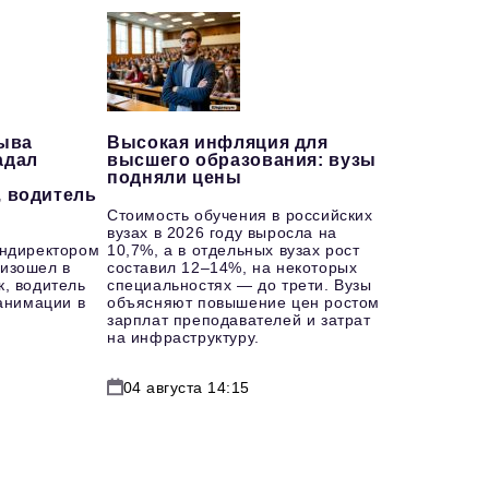
рыва
Высокая инфляция для
адал
высшего образования: вузы
подняли цены
, водитель
Стоимость обучения в российских
вузах в 2026 году выросла на
ендиректором
10,7%, а в отдельных вузах рост
изошел в
составил 12–14%, на некоторых
к, водитель
специальностях — до трети. Вузы
еанимации в
объясняют повышение цен ростом
зарплат преподавателей и затрат
на инфраструктуру.
04 августа 14:15