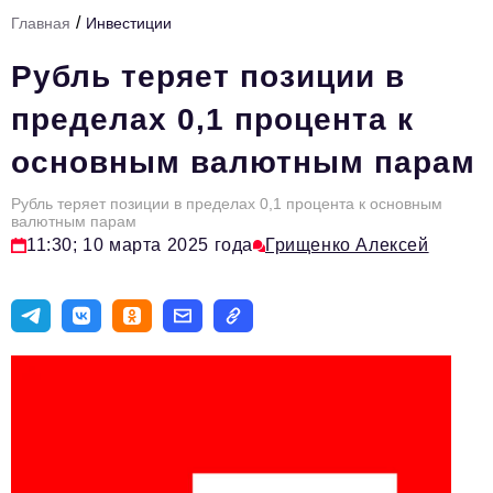
/
Главная
Инвестиции
Тема номера
Рубль теряет позиции в
HR
пределах 0,1 процента к
Персона номера
основным валютным парам
Юридический практикум
Рубль теряет позиции в пределах 0,1 процента к основным
Стиль жизни
валютным парам
11:30; 10 марта 2025 года
Грищенко Алексей
Туризм
Импортозамещение
ОПК
Эксперты
Авторские материалы
Видео