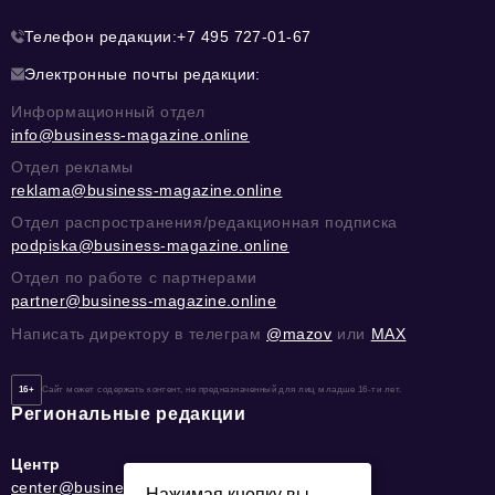
Телефон редакции:
+7 495 727-01-67
Электронные почты редакции:
Информационный отдел
info@business-magazine.online
Отдел рекламы
reklama@business-magazine.online
Отдел распространения/редакционная подписка
podpiska@business-magazine.online
Отдел по работе с партнерами
partner@business-magazine.online
Написать директору в телеграм
@mazov
или
MAX
16+
Сайт может содержать контент, не предназначенный для лиц младше 16-ти лет.
Региональные редакции
Центр
center@business-magazine.online
Нажимая кнопку вы