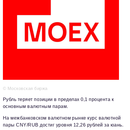
Телефон редакции:
+7 495 727-01-67
Электронные почты редакции:
Информационный отдел
info@business-magazine.online
Отдел рекламы
reklama@business-magazine.online
Отдел распространения/редакционная подписка
podpiska@business-magazine.online
Отдел по работе с партнерами
partner@business-magazine.online
© Московская биржа
Рубль теряет позиции в пределах 0,1 процента к
основным валютным парам.
На межбанковском валютном рынке курс валютной
пары CNY/RUB достиг уровня 12,26 рублей за юань.