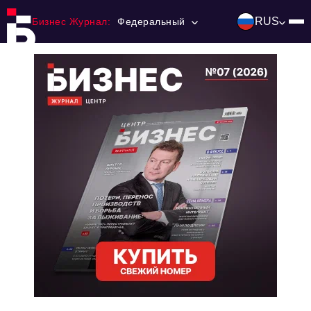
RUS
Бизнес Журнал:
Федеральный
Главная
Франчайзинг
Номера журнала
Контакты
Категории:
Инвестиции
События
Ниши и рынки
Технологии и тренды
Инфраструктура развития