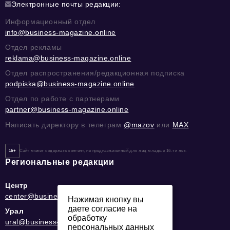
Электронные почты редакции:
Информационный отдел
info@business-magazine.online
Отдел рекламы
reklama@business-magazine.online
Отдел распространения/редакционная подписка
podpiska@business-magazine.online
Отдел по работе с партнерами
partner@business-magazine.online
Написать директору в телеграм
@mazov
или
MAX
16+
Сайт может содержать контент, не предназначенный для лиц младше 16-ти лет.
Региональные редакции
Центр
center@business-magazine.online
Нажимая кнопку вы
даете согласие на
Урал
обработку
ural@business-magazine.online
персональных данных