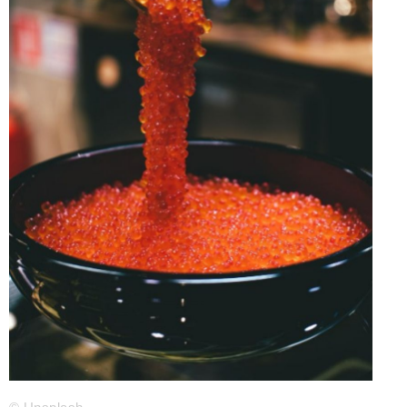
Телефон редакции:
+7 495 727-01-67
Электронные почты редакции:
Информационный отдел
info@business-magazine.online
Отдел рекламы
reklama@business-magazine.online
Отдел распространения/редакционная подписка
podpiska@business-magazine.online
Отдел по работе с партнерами
partner@business-magazine.online