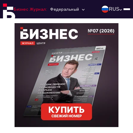
RUS
Бизнес Журнал:
Федеральный
Главная
Франчайзинг
Номера журнала
Контакты
Категории:
Инвестиции
События
Ниши и рынки
Технологии и тренды
Инфраструктура развития