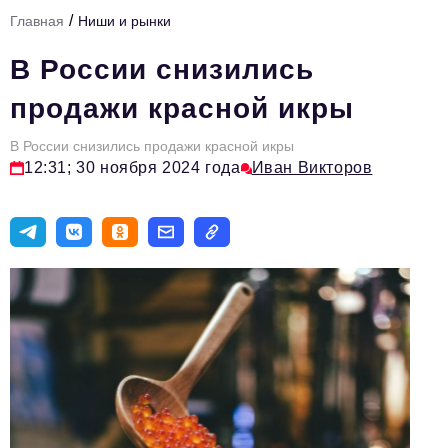
/
Главная
Ниши и рынки
Тема номера
В России снизились
HR
продажи красной икры
Персона номера
В России снизились продажи красной икры
Юридический практикум
12:31; 30 ноября 2024 года
Иван Викторов
Стиль жизни
Туризм
Импортозамещение
ОПК
Эксперты
Авторские материалы
Видео