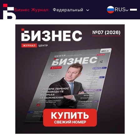
RUS
Бизнес Журнал:
Федеральный
Главная
Франчайзинг
Номера журнала
Контакты
Категории:
Инвестиции
События
Ниши и рынки
Технологии и тренды
Инфраструктура развития