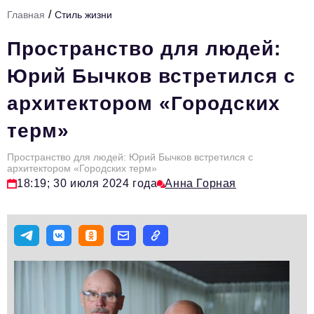
/
Главная
Стиль жизни
Тема номера
Пространство для людей:
HR
Юрий Бычков встретился с
Персона номера
архитектором «Городских
Юридический практикум
терм»
Стиль жизни
Туризм
Пространство для людей: Юрий Бычков встретился с
архитектором «Городских терм»
18:19; 30 июля 2024 года
Анна Горная
Импортозамещение
ОПК
Эксперты
Авторские материалы
Видео