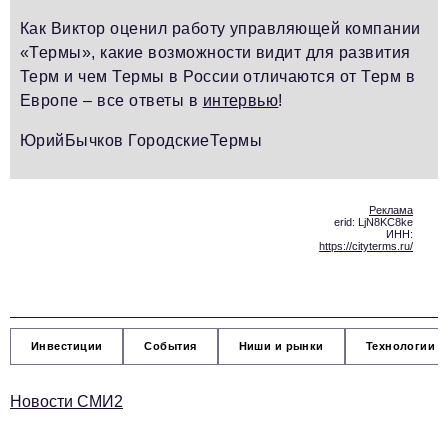
Как Виктор оценил работу управляющей компании
«Термы», какие возможности видит для развития
Терм и чем Термы в России отличаются от Терм в
Европе – все ответы в
интервью
!
ЮрийБычков ГородскиеТермы
Реклама
erid: LjN8KC8ke
ИНН:
https://cityterms.ru/
Инвестиции
События
Ниши и рынки
Технологии и
Новости СМИ2