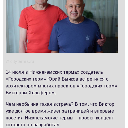
Телефон редакции:
+7 495 727-01-67
Электронные почты редакции:
Информационный отдел
info@business-magazine.online
Отдел рекламы
reklama@business-magazine.online
Отдел распространения/редакционная подписка
podpiska@business-magazine.online
© cityterms.ru
Отдел по работе с партнерами
partner@business-magazine.online
14 июля в Нижнекамских термах создатель
«Городских терм» Юрий Бычков встретился с
архитектором многих проектов «Городских терм»
Виктором Хельфером.
Чем необычна такая встреча? В том, что Виктор
уже долгое время живет за границей и впервые
посетил Нижнекамские термы – проект, концепт
которого он разработал.