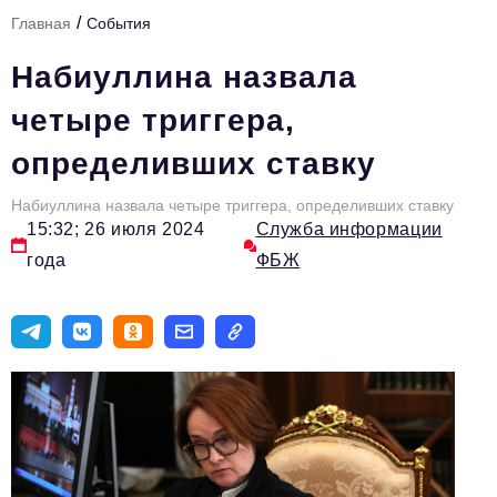
/
Главная
События
Тема номера
Набиуллина назвала
HR
четыре триггера,
Персона номера
определивших ставку
Юридический практикум
Набиуллина назвала четыре триггера, определивших ставку
Стиль жизни
15:32; 26 июля 2024
Служба информации
Туризм
года
ФБЖ
Импортозамещение
ОПК
Эксперты
Авторские материалы
Видео