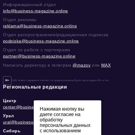
Информационный отдел
info@business-magazine.online
Отдел рекламы
reklama@business-magazine.online
Отдел распространения/редакционная подписка
podpiska@business-magazine.online
Отдел по работе с партнерами
partner@business-magazine.online
Написать директору в телеграм
@mazov
или
MAX
16+
Сайт может содержать контент, не предназначенный для лиц младше 16-ти лет.
Региональные редакции
Центр
center@business-magazine.online
Нажимая кнопку вы
даете согласие на
Урал
обработку
ural@business-magazine.online
персональных данных
с использованием
Сибирь