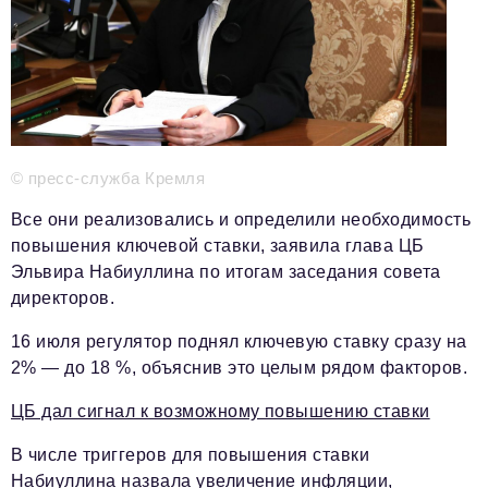
Телефон редакции:
+7 495 727-01-67
Электронные почты редакции:
Информационный отдел
info@business-magazine.online
Отдел рекламы
reklama@business-magazine.online
© пресс-служба Кремля
Отдел распространения/редакционная подписка
Все они реализовались и определили необходимость
podpiska@business-magazine.online
повышения ключевой ставки, заявила глава ЦБ
Отдел по работе с партнерами
Эльвира Набиуллина по итогам заседания совета
partner@business-magazine.online
директоров.
16 июля регулятор поднял ключевую ставку сразу на
2% — до 18 %, объяснив это целым рядом факторов.
ЦБ дал сигнал к возможному повышению ставки
В числе триггеров для повышения ставки
Набиуллина назвала увеличение инфляции,