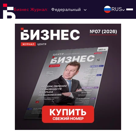
RUS
Бизнес Журнал:
Федеральный
Главная
Франчайзинг
Номера журнала
Контакты
Категории:
Инвестиции
События
Ниши и рынки
Технологии и тренды
Инфраструктура развития