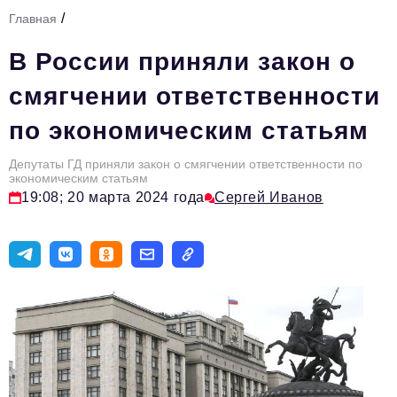
/
Главная
Тема номера
В России приняли закон о
HR
смягчении ответственности
Персона номера
по экономическим статьям
Юридический практикум
Депутаты ГД приняли закон о смягчении ответственности по
Стиль жизни
экономическим статьям
19:08; 20 марта 2024 года
Сергей Иванов
Туризм
Импортозамещение
ОПК
Эксперты
Авторские материалы
Видео