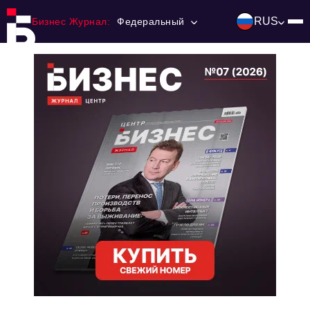
RUS
Бизнес Журнал:
Федеральный
Главная
Франчайзинг
Номера журнала
Контакты
Категории:
Инвестиции
События
Ниши и рынки
Технологии и тренды
Инфраструктура развития