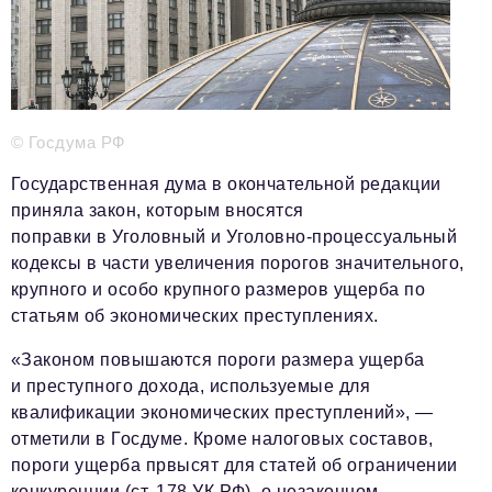
Телефон редакции:
+7 495 727-01-67
Электронные почты редакции:
Информационный отдел
info@business-magazine.online
© Госдума РФ
Отдел рекламы
reklama@business-magazine.online
Государственная дума в окончательной редакции
Отдел распространения/редакционная подписка
приняла закон, которым вносятся
podpiska@business-magazine.online
поправки в Уголовный и Уголовно-процессуальный
Отдел по работе с партнерами
кодексы в части увеличения порогов значительного,
partner@business-magazine.online
крупного и особо крупного размеров ущерба по
статьям об экономических преступлениях.
«Законом повышаются пороги размера ущерба
и преступного дохода, используемые для
квалификации экономических преступлений», —
отметили в Госдуме. Кроме налоговых составов,
пороги ущерба првысят для статей об ограничении
конкуренции (ст. 178 УК РФ), о незаконном