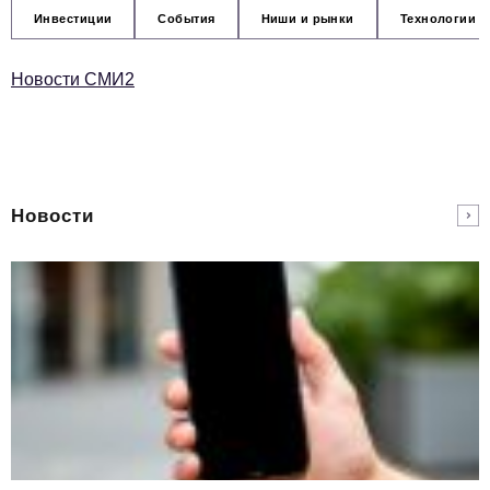
Инвестиции
События
Ниши и рынки
Технологии и
Новости СМИ2
Новости