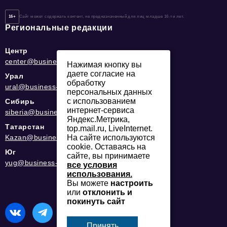
16+
Сайт может содержать контент, не предназначенный для лиц младше 16-ти лет.
Региональные редакции
Центр
center@business-magazine.online
Нажимая кнопку вы
даете согласие на
Урал
обработку
ural@business-magazine.online
персональных данных
с использованием
Сибирь
интернет-сервиса
siberia@business-magazine.online
Яндекс.Метрика,
Татарстан
top.mail.ru, LiveInternet.
На сайте используются
Kazan@business-magazine.online
cookie. Оставаясь на
Юг
сайте, вы принимаете
yug@business-magazine.online
все условия
использования.
Вы можете
настроить
или
отклонить и
покинуть сайт
Принять