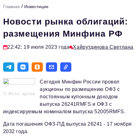
/
Главная
Инвестиции
Тема номера
Новости рынка облигаций:
HR
размещения Минфина РФ
Персона номера
Юридический практикум
22:42; 19 июля 2023 года
Хайрутдинова Светлана
Стиль жизни
Туризм
Импортозамещение
Сегодня Минфин России провел
аукционы по размещению ОФЗ с
ОПК
© Фото: архив
постоянным купонным доходом
выпуска 26241RMFS и ОФЗ с
Эксперты
индексируемым номиналом выпуска 52005RMFS.
Авторские материалы
Дата погашения ОФЗ-ПД выпуска 26241 - 17 ноября
Видео
2032 года.