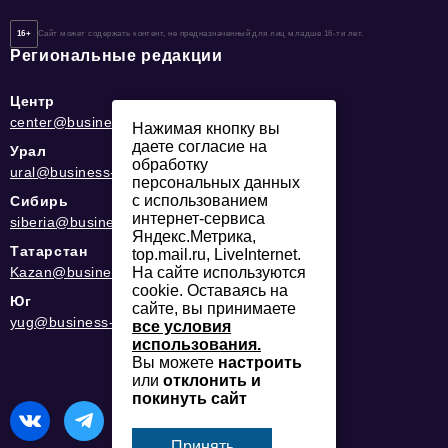
16+
Сайт может содержать контент, не предназначенный для лиц младше 16-ти лет.
Региональные редакции
Центр
center@business-magazine.online
Нажимая кнопку вы
даете согласие на
Урал
обработку
ural@business-magazine.online
персональных данных
с использованием
Сибирь
интернет-сервиса
siberia@business-magazine.online
Яндекс.Метрика,
Татарстан
top.mail.ru, LiveInternet.
Kazan@business-magazine.online
На сайте используются
cookie. Оставаясь на
Юг
сайте, вы принимаете
yug@business-magazine.online
все условия
использования.
Вы можете
настроить
или
отклонить и
покинуть сайт
Принять