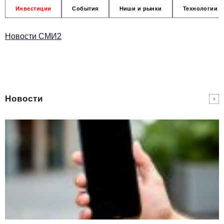
Инвестиции
События
Ниши и рынки
Технологии и
Новости СМИ2
Новости