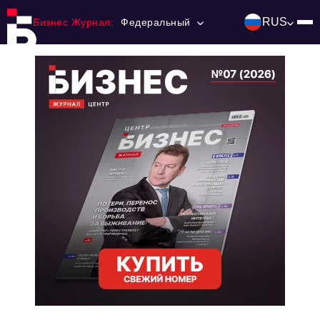
RUS
Бизнес Журнал:
Федеральный
Главная
Франчайзинг
Номера журнала
Контакты
Категории:
Инвестиции
События
Ниши и рынки
Технологии и тренды
Инфраструктура развития