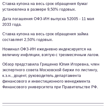
Телефон редакции:
+7 495 727-01-67
Ставка купона на весь срок обращения бумаг
установлена в размере 9,50% годовых.
Электронные почты редакции:
Дата погашения ОФЗ-ИН выпуска 52005 - 11 мая
Информационный отдел
info@business-magazine.online
2033 года.
Отдел рекламы
Ставка купона на весь срок обращения займа
reklama@business-magazine.online
составляет 2,50% годовых.
Отдел распространения/редакционная подписка
podpiska@business-magazine.online
Номинал ОФЗ-ИН ежедневно индексируется на
Отдел по работе с партнерами
величину инфляции, взятую с трехмесячным лагом.
partner@business-magazine.online
Обзор представила Грищенко Юлия Игоревна, член
экспертного совета Московской биржи по листингу,
к.э.н., доцент, руководитель департамента
финансового и инвестиционного менеджмента
Финансового университета при Правительстве РФ.